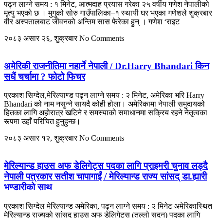
पढ्न लाग्ने समय : १ मिनेट, आत्मदाह प्रयास गरेका २५ वर्षीय गणेश नेपालीको
मृत्यु भएको छ । मुगुको सोरु गाउँपालिका–१ स्थायी घर भएका गणेशले शुक्रबार
वीर अस्पतालबाट जीवनको अन्तिम सास फेरेका हुन् । गणेश ‘राइट
२०८३ असार २६, शुक्रबार
No Comments
अमेरिकी राजनीतिमा नहार्ने नेपाली / Dr.Harry Bhandari किन
सधैं चर्चामा ? फोटो फिचर
प्रकाश सिग्देल,मेरिल्याण्ड पढ्न लाग्ने समय : २ मिनेट, अमेरिका भरि Harry
Bhandari को नाम नसुन्ने सायदै कोही होला। अमेरिकामा नेपाली समुदायको
हितका लागि अहोरात्र खटिने र समस्याको समाधानमा सक्रिय रहने नेतृत्वका
रूपमा उहाँ परिचित हुनुहुन्छ।
२०८३ असार १२, शुक्रबार
No Comments
मेरिल्यान्ड हाउस अफ डेलिगेट्स पदका लागि प्राइमरी चुनाव लड्दै
नेपाली पत्रकार सतीश चापागाईं / मेरिल्यान्ड राज्य सांसद् डा.ह्यारी
भण्डारीको साथ
प्रकाश सिग्देल मेरिल्यान्ड अमेरिका, पढ्न लाग्ने समय : २ मिनेट अमेरिकास्थित
मेरिल्यान्ड राज्यको सांसद् हाउस अफ डेलिगेट्स (तल्लो सदन) पदका लागि