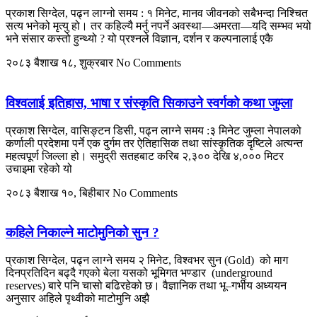
प्रकाश सिग्देल, पढ्न लाग्नो समय : १ मिनेट, मानव जीवनको सबैभन्दा निश्चित
सत्य भनेको मृत्यु हो। तर कहिल्यै मर्नु नपर्ने अवस्था—अमरता—यदि सम्भव भयो
भने संसार कस्तो हुन्थ्यो ? यो प्रश्नले विज्ञान, दर्शन र कल्पनालाई एकै
२०८३ बैशाख १८, शुक्रबार
No Comments
विश्वलाई इतिहास, भाषा र संस्कृति सिकाउने स्वर्गको कथा जुम्ला
प्रकाश सिग्देल, वासिङ्टन डिसी, पढ्न लाग्ने समय :३ मिनेट जुम्ला नेपालको
कर्णाली प्रदेशमा पर्ने एक दुर्गम तर ऐतिहासिक तथा सांस्कृतिक दृष्टिले अत्यन्त
महत्वपूर्ण जिल्ला हो। समुद्री सतहबाट करिब २,३०० देखि ४,००० मिटर
उचाइमा रहेको यो
२०८३ बैशाख १०, बिहीबार
No Comments
कहिले निकाल्ने माटोमुनिको सुन ?
प्रकाश सिग्देल, पढ्न लाग्ने समय २ मिनेट, विश्वभर सुन (Gold) को माग
दिनप्रतिदिन बढ्दै गएको बेला यसको भूमिगत भण्डार (underground
reserves) बारे पनि चासो बढिरहेको छ। वैज्ञानिक तथा भू–गर्भीय अध्ययन
अनुसार अहिले पृथ्वीको माटोमुनि अझै