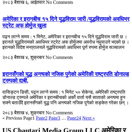
२०८३ बैशाख ६, आईतवार
No Comments
अमेरिका र इरानबीच १५ दिने युद्धविराम जारी /युद्धविरामको अवधिभर
स्ट्रेट अफ होर्मुज खुला
पढ्न लाग्ने समय : १ मिनेट, अमेरिका र इरानबीच १५ दिने युद्धविराम जारी छ ।
इरानले युद्धविरामको अवधिभर स्ट्रेट अफ होर्मुजमा अवरोध नपुर्‍याउने भएको छ ।
इरानको विदेश मन्त्रालयले युद्धविरामको अवधिभर पूर्ण रुपमा होर्मुज सञ्चालन
२०८३ बैशाख ४, शुक्रबार
No Comments
इरानसँगको युद्ध अन्त्यको नजिक पुगेको अमेरिकी राष्ट्रपति डोनाल्ड
ट्रम्पको दाबी,
वासिङ्टन डिसी, पढ्न लाग्ने समय : १ मिनेट ५० सेकेन्ड, अमेरिकी राष्ट्रपति
डोनाल्ड ट्रम्पले अमेरिका र इरानबीचको अर्को वार्ता यसै साताको अन्त्यमा हुन
सक्ने बताउँदै इरानसँगको युद्ध पनि अन्त्यको नजिक पुगेको सङ्केत गरेका छन् ।
२०८३ बैशाख ४, शुक्रबार
No Comments
« Previous
Page
1
Page
2
Page
3
…
Page
24
Next »
US Chautari Media Group LLC अमेरिका र