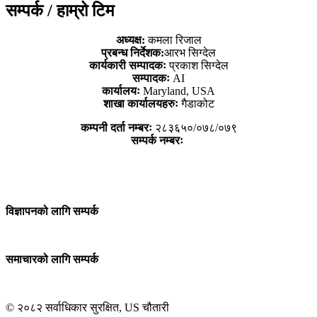
सम्पर्क / हाम्रो टिम
अध्यक्ष:
कमला रिजाल
प्रबन्ध निर्देशक:
आरभ सिग्देल
कार्यकारी सम्पादकः
प्रकाश सिग्देल
सम्पादकः
AI
कार्यालयः
Maryland, USA
शाखा कार्यालयहरुः
गैडाकोट
कम्पनी दर्ता नम्बरः
२८३६५०/०७८/०७९
सम्पर्क नम्बरः
विज्ञापनको लागि सम्पर्क
समाचारको लागि सम्पर्क
© २०८२ सर्वाधिकार सुरक्षित, US चौतारी