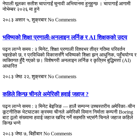
नेपाली मूलका सतीश चापागाईं चुनावी अभियानमा हुनुहुन्छ । चापागाईं आगामी
नोभेम्बर २०२६ मा हुने
२०८३ असार ५, शुक्रबार
No Comments
भविष्यको शिक्षा प्रणाली:अनलाइन लर्निङ र AI शिक्षकको उदय
पढ्न लाग्ने समय : २ मिनेट, शिक्षा प्रणाली विश्वभर तीव्र गतिमा परिवर्तन
भइरहेको छ, र प्रविधिको विकाससँगै भविष्यको शिक्षा झन् आधुनिक, पहुँचयोग्य र
व्यक्तिगत हुँदै गएको छ। विशेषगरी अनलाइन लर्निङ र कृत्रिम बुद्धिमत्ता (AI)
आधारित
२०८३ जेष्ठ २२, शुक्रबार
No Comments
कहिले किन्छ चीनले अमेरिकी हवाई जहाज ?
पढ्न लाग्ने समय : २ मिनेट बेइजिङ — हालै सम्पन्न उच्चस्तरीय अमेरिका–चीन
कूटनीतिक भेटघाटका क्रममा चीनले अमेरिकी विमान निर्माता कम्पनी Boeing
बाट ठूलो संख्यामा हवाई जहाज खरिद गर्ने सहमति भएसंगै चिनले जहाज कहिले
किन्छ भन्ने
२०८३ जेष्ठ ७, बिहीबार
No Comments