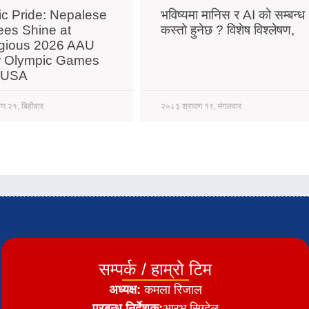
ric Pride: Nepalese
भविष्यमा मानिस र AI को सम्बन्ध
ees Shine at
कस्तो हुनेछ ? विशेष विश्लेषण,
igious 2026 AAU
r Olympic Games
e USA
ण २१, बिहीबार
२०८३ श्रावण १९, मंगलवार
सम्पर्क / हाम्रो टिम
अध्यक्ष:
कमला रिजाल
प्रबन्ध निर्देशक:
आरभ सिग्देल