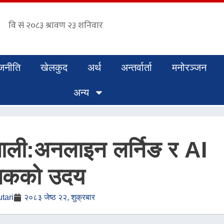
जनीति
खेलकुद
अर्थ
अन्तर्वार्ता
मनोरञ्जन
अन्य
्रणाली:अनलाइन लर्निङ र AI
्षकको उदय
tari
२०८३ जेष्ठ २२, शुक्रबार