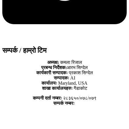
सम्पर्क / हाम्रो टिम
अध्यक्ष:
कमला रिजाल
प्रबन्ध निर्देशक:
आरभ सिग्देल
कार्यकारी सम्पादकः
प्रकाश सिग्देल
सम्पादकः
AI
कार्यालयः
Maryland, USA
शाखा कार्यालयहरुः
गैडाकोट
कम्पनी दर्ता नम्बरः
२८३६५०/०७८/०७९
सम्पर्क नम्बरः