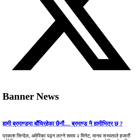
Banner News
हामी ब्रमाण्डमा बाँचिरहेका छैनौं… ब्रमाण्ड नै हामीभित्र छ ?
प्रकाश सिग्देल, अमेरिका पढ्न लाग्ने समय २ मिनेट, मानव सभ्यताले हजारौं