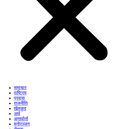
समाचार
राष्ट्रिय
प्रवास
राजनीति
खेलकुद
अर्थ
अन्तर्वार्ता
मनोरञ्जन