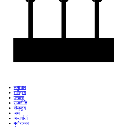
समाचार
राष्ट्रिय
प्रवास
राजनीति
खेलकुद
अर्थ
अन्तर्वार्ता
मनोरञ्जन