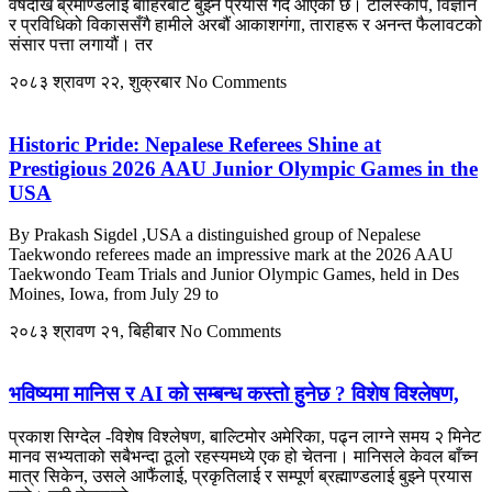
वर्षदेखि ब्रमाण्डलाई बाहिरबाट बुझ्ने प्रयास गर्दै आएको छ। टेलिस्कोप, विज्ञान
र प्रविधिको विकाससँगै हामीले अरबौं आकाशगंगा, ताराहरू र अनन्त फैलावटको
संसार पत्ता लगायौं। तर
२०८३ श्रावण २२, शुक्रबार
No Comments
Historic Pride: Nepalese Referees Shine at
Prestigious 2026 AAU Junior Olympic Games in the
USA
By Prakash Sigdel ,USA a distinguished group of Nepalese
Taekwondo referees made an impressive mark at the 2026 AAU
Taekwondo Team Trials and Junior Olympic Games, held in Des
Moines, Iowa, from July 29 to
२०८३ श्रावण २१, बिहीबार
No Comments
भविष्यमा मानिस र AI को सम्बन्ध कस्तो हुनेछ ? विशेष विश्लेषण,
प्रकाश सिग्देल -विशेष विश्लेषण, बाल्टिमोर अमेरिका, पढ्न लाग्ने समय २ मिनेट
मानव सभ्यताको सबैभन्दा ठूलो रहस्यमध्ये एक हो चेतना। मानिसले केवल बाँच्न
मात्र सिकेन, उसले आफैंलाई, प्रकृतिलाई र सम्पूर्ण ब्रह्माण्डलाई बुझ्ने प्रयास