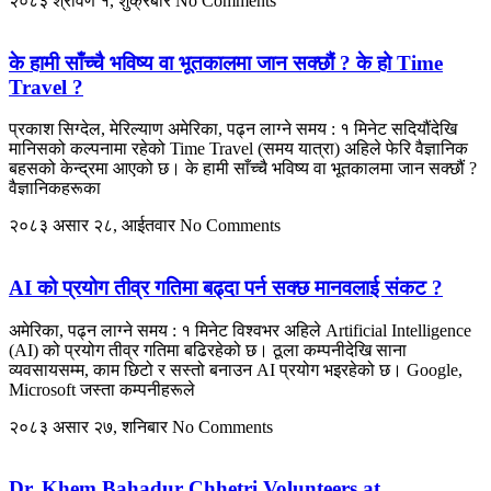
२०८३ श्रावण १, शुक्रबार
No Comments
के हामी साँच्चै भविष्य वा भूतकालमा जान सक्छौं ? के हो Time
Travel ?
प्रकाश सिग्देल, मेरिल्याण अमेरिका, पढ्न लाग्ने समय : १ मिनेट सदियौंदेखि
मानिसको कल्पनामा रहेको Time Travel (समय यात्रा) अहिले फेरि वैज्ञानिक
बहसको केन्द्रमा आएको छ। के हामी साँच्चै भविष्य वा भूतकालमा जान सक्छौं ?
वैज्ञानिकहरूका
२०८३ असार २८, आईतवार
No Comments
AI को प्रयोग तीव्र गतिमा बढ्दा पर्न सक्छ मानवलाई संकट ?
अमेरिका, पढ्न लाग्ने समय : १ मिनेट विश्वभर अहिले Artificial Intelligence
(AI) को प्रयोग तीव्र गतिमा बढिरहेको छ। ठूला कम्पनीदेखि साना
व्यवसायसम्म, काम छिटो र सस्तो बनाउन AI प्रयोग भइरहेको छ। Google,
Microsoft जस्ता कम्पनीहरूले
२०८३ असार २७, शनिबार
No Comments
Dr. Khem Bahadur Chhetri Volunteers at