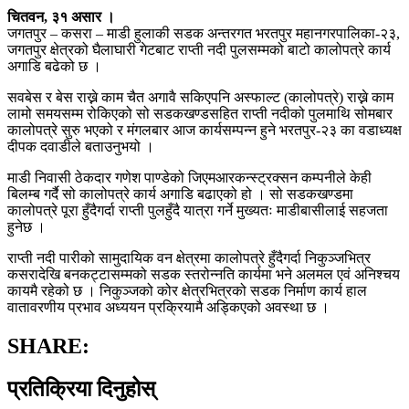
चितवन, ३१ असार ।
जगतपुर – कसरा – माडी हुलाकी सडक अन्तरगत भरतपुर महानगरपालिका-२३,
जगतपुर क्षेत्रको घैलाघारी गेटबाट राप्ती नदी पुलसम्मको बाटो कालोपत्रे कार्य
अगाडि बढेको छ ।
सवबेस र बेस राख्ने काम चैत अगावै सकिएपनि अस्फाल्ट (कालोपत्रे) राख्ने काम
लामो समयसम्म रोकिएको सो सडकखण्डसहित राप्ती नदीको पुलमाथि सोमबार
कालोपत्रे सुरु भएको र मंगलबार आज कार्यसम्पन्न हुने भरतपुर-२३ का वडाध्यक्ष
दीपक दवाडीले बताउनुभयो ।
माडी निवासी ठेकदार गणेश पाण्डेको जिएमआरकन्स्ट्रक्सन कम्पनीले केही
बिलम्ब गर्दै सो कालोपत्रे कार्य अगाडि बढाएको हो । सो सडकखण्डमा
कालोपत्रे पूरा हुँदैगर्दा राप्ती पुलहुँदै यात्रा गर्ने मुख्यतः माडीबासीलाई सहजता
हुनेछ ।
राप्ती नदी पारीको सामुदायिक वन क्षेत्रमा कालोपत्रे हुँदैगर्दा निकुञ्जभित्र
कसरादेखि बनकट्टासम्मको सडक स्तरोन्नति कार्यमा भने अलमल एवं अनिश्चय
कायमै रहेको छ । निकुञ्जको कोर क्षेत्रभित्रको सडक निर्माण कार्य हाल
वातावरणीय प्रभाव अध्ययन प्रक्रियामै अड्किएको अवस्था छ ।
SHARE:
प्रतिक्रिया दिनुहोस्