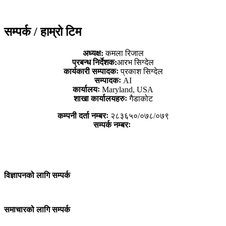
सम्पर्क / हाम्रो टिम
अध्यक्ष:
कमला रिजाल
प्रबन्ध निर्देशक:
आरभ सिग्देल
कार्यकारी सम्पादकः
प्रकाश सिग्देल
सम्पादकः
AI
कार्यालयः
Maryland, USA
शाखा कार्यालयहरुः
गैडाकोट
कम्पनी दर्ता नम्बरः
२८३६५०/०७८/०७९
सम्पर्क नम्बरः
विज्ञापनको लागि सम्पर्क
समाचारको लागि सम्पर्क