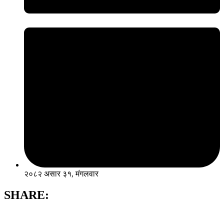
२०८२ असार ३१, मंगलवार
SHARE: