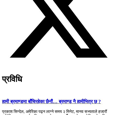
प्रविधि
हामी ब्रमाण्डमा बाँचिरहेका छैनौं… ब्रमाण्ड नै हामीभित्र छ ?
प्रकाश सिग्देल, अमेरिका पढ्न लाग्ने समय २ मिनेट, मानव सभ्यताले हजारौं