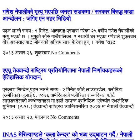
गणेश नेपालीको मृत्यु भएपछि जनता सडकमा / सरकार बिरुद्ध कडा
आन्दोलन : जंगिए एन महर भिडियो
पढ्न लाग्ने समय : १ मिनेट, आत्मदाह प्रयास गरेका २५ वर्षीय गणेश नेपालीको
मृत्यु भएको छ । मुगुको सोरु गाउँपालिका–१ स्थायी घर भएका गणेशले शुक्रबार
वीर अस्पतालबाट जीवनको अन्तिम सास फेरेका हुन् । गणेश ‘राइट
२०८३ असार २६, शुक्रबार
No Comments
एएयू तेक्वान्दो राष्ट्रिय प्रतियोगितामा नेपाली निर्णायकहरूको
ऐतिहासिक योगदान,
प्रकाश सिग्देल,पढ्न लाग्ने समय : २ मिनेट फोर्ट लाउडरडेल, फ्लोरिडा
(अमेरिका) जुलाई ६, २०२६ अमेरिकाको फ्लोरिडा राज्यस्थित फोर्ट
लाउडरडेलको कन्भेन्सनहल मा हालै सम्पन्न प्रतिष्ठित ‘एमेच्योर एथलेटिक
युनियन’ (AAU) तेक्वान्दो राष्ट्रिय च्याम्पियनसिप २०२६ मा नेपाली तेक्वान्दो
२०८३ असार २३, मंगलवार
No Comments
INAS मेरिल्याण्डले ‘कला केन्द्र’ को भव्य उद्घाटन गर्दै / नेपाली