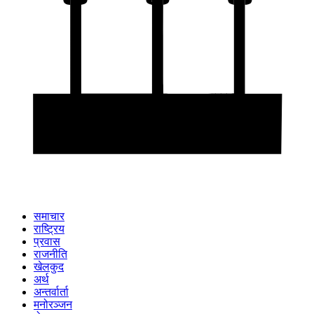
समाचार
राष्ट्रिय
प्रवास
राजनीति
खेलकुद
अर्थ
अन्तर्वार्ता
मनोरञ्जन