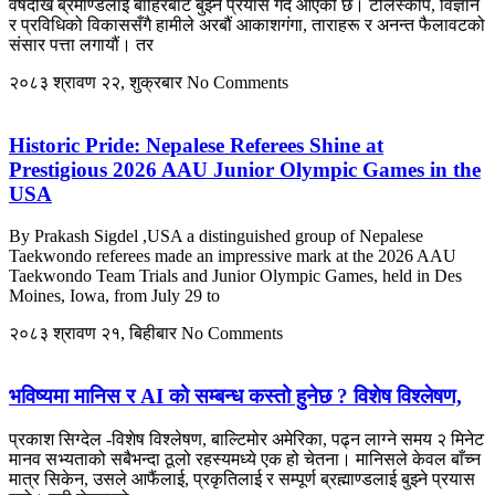
वर्षदेखि ब्रमाण्डलाई बाहिरबाट बुझ्ने प्रयास गर्दै आएको छ। टेलिस्कोप, विज्ञान
र प्रविधिको विकाससँगै हामीले अरबौं आकाशगंगा, ताराहरू र अनन्त फैलावटको
संसार पत्ता लगायौं। तर
२०८३ श्रावण २२, शुक्रबार
No Comments
Historic Pride: Nepalese Referees Shine at
Prestigious 2026 AAU Junior Olympic Games in the
USA
By Prakash Sigdel ,USA a distinguished group of Nepalese
Taekwondo referees made an impressive mark at the 2026 AAU
Taekwondo Team Trials and Junior Olympic Games, held in Des
Moines, Iowa, from July 29 to
२०८३ श्रावण २१, बिहीबार
No Comments
भविष्यमा मानिस र AI को सम्बन्ध कस्तो हुनेछ ? विशेष विश्लेषण,
प्रकाश सिग्देल -विशेष विश्लेषण, बाल्टिमोर अमेरिका, पढ्न लाग्ने समय २ मिनेट
मानव सभ्यताको सबैभन्दा ठूलो रहस्यमध्ये एक हो चेतना। मानिसले केवल बाँच्न
मात्र सिकेन, उसले आफैंलाई, प्रकृतिलाई र सम्पूर्ण ब्रह्माण्डलाई बुझ्ने प्रयास