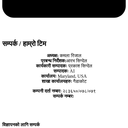
सम्पर्क / हाम्रो टिम
अध्यक्ष:
कमला रिजाल
प्रबन्ध निर्देशक:
आरभ सिग्देल
कार्यकारी सम्पादकः
प्रकाश सिग्देल
सम्पादकः
AI
कार्यालयः
Maryland, USA
शाखा कार्यालयहरुः
गैडाकोट
कम्पनी दर्ता नम्बरः
२८३६५०/०७८/०७९
सम्पर्क नम्बरः
विज्ञापनको लागि सम्पर्क