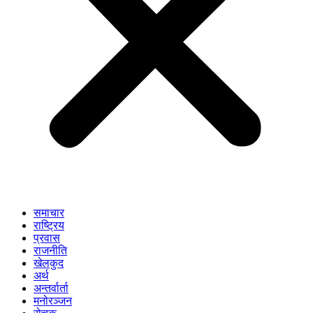
समाचार
राष्ट्रिय
प्रवास
राजनीति
खेलकुद
अर्थ
अन्तर्वार्ता
मनोरञ्जन