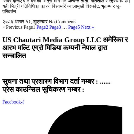
स्थिर देखिए पनि यसको भित्री भाग भने अत्यन्तै तातो, गतिशील र रहस्यमय छ।
यही भित्री गतिविधिका कारण विश्वभरि ज्वालामुखी विस्फोट, भूकम्प र भू–
परिवर्तन
२०८३ असार १९, शुक्रबार
No Comments
« Previous
Page
1
Page
2
Page
3
…
Page
5
Next »
US Chautari Media Group LLC अमेरिका र
आरभ मल्टि एग्रो मिडिया कम्पनी नेपाल द्वारा
सन्चालित
सुचना तथा प्रशारण विभाग दर्ता नम्बर : ......
प्रेस काउन्सिल सुचिकरण नम्बर :
Facebook-f