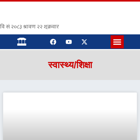
संस्कृत पाठशाला
स्वास्थ्य/शिक्षा