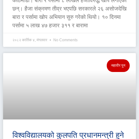
काठमाडौँ। बारा र पर्सामा ८ लाखले हैजाविरुद्ध खोप लगाएका
छन्। हैजा संक्रमण तीव्र भएपछि सरकारले २६ असोजदेखि
बारा र पर्सामा खोप अभियान सुरु गरेको थियो। १० दिनमा
पर्सामा ५ लाख ४७ हजार ३११ र बारामा
२०८२ कार्तिक ४, मंगलवार
No Comments
महावीर पुन
विश्वविद्यालयको कुलपति प्रधानमन्त्री हुने