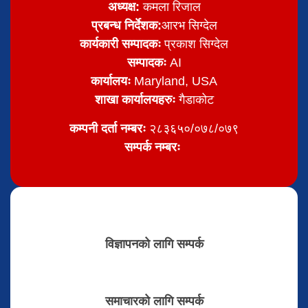
अध्यक्ष:
कमला रिजाल
प्रबन्ध निर्देशक:
आरभ सिग्देल
कार्यकारी सम्पादकः
प्रकाश सिग्देल
सम्पादकः
AI
कार्यालयः
Maryland, USA
शाखा कार्यालयहरुः
गैडाकोट
कम्पनी दर्ता नम्बरः
२८३६५०/०७८/०७९
सम्पर्क नम्बरः
विज्ञापनको लागि सम्पर्क
समाचारको लागि सम्पर्क