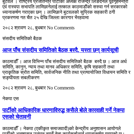
बुटवल । राष्ट्रिय प्रजातन्त्र पार्टीका अध्यक्ष राजेन्द्र लिङदेनले पूर्वगृहमन्त्री
एवं रास्वपा सभापति लामिछानेलाई तत्काल काठमाडौंको सरुवा गर्न सरकारको
ध्यानाकर्षण गराएका छन् । लामिछाने बुटवलको सुप्रिक सहकारी ठगी
प्रकरणमा गत चैत २५ देखि जिल्ला कारगार भैरहवामा
२०८२ श्रावण २८, बुधबार
No Comments
संसदीय समितिको बैठक
आज पाँच संसदीय समितिको बैठक बस्दै, यस्ता छन् कार्यसूची
काठमाडौँ । आज विभिन्न पाँच संसदीय समितिको बैठक बस्दै छ । आज अर्थ
समिति, कानुन, न्याय तथा मानव अधिकार समिति, कृषि सहकारी तथा
प्राकृतिक स्रोत समिति, सार्वजनिक नीति तथा प्रत्यायोजित विधायन समिति र
सङ्घीयता सबलीकरण
२०८२ श्रावण २८, बुधबार
No Comments
नेकपा एस
पार्टीको आधिकारिक धारणाविरुद्ध कसैले बोले कारवाही गर्ने नेकपा
एसको चेतावनी
काठमाडौँ । नेकपा (एकीकृत समाजवादी)को केन्द्रीय अनुशासन आयोगले
पार्टीको अनुशासन उलंघन नगर्ने नेता कार्यकर्तालाई ध्यानाकर्षण गराएको छ।