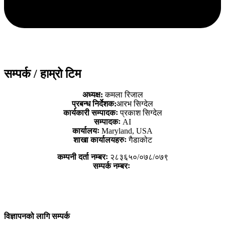
सम्पर्क / हाम्रो टिम
अध्यक्ष:
कमला रिजाल
प्रबन्ध निर्देशक:
आरभ सिग्देल
कार्यकारी सम्पादकः
प्रकाश सिग्देल
सम्पादकः
AI
कार्यालयः
Maryland, USA
शाखा कार्यालयहरुः
गैडाकोट
कम्पनी दर्ता नम्बरः
२८३६५०/०७८/०७९
सम्पर्क नम्बरः
विज्ञापनको लागि सम्पर्क