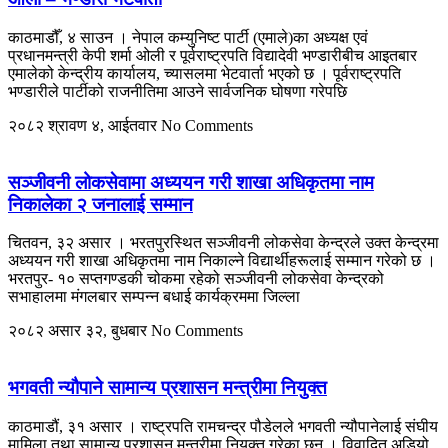
काठमाडौँ, ४ साउन । नेपाल कम्युनिष्ट पार्टी (एमाले)का अध्यक्ष एवं
प्रधानमन्त्री केपी शर्मा ओली र पूर्वराष्ट्रपति विद्यादेवी भण्डारीबीच आइतबार
एमालेको केन्द्रीय कार्यालय, च्यासलमा भेटवार्ता भएको छ । पूर्वराष्ट्रपति
भण्डारीले पार्टीको राजनीतिमा आउने सार्वजनिक घोषणा गरेपछि
२०८२ श्रावण ४, आईतवार
No Comments
सञ्जीवनी लोकसेवामा अध्ययन गरी शाखा अधिकृतमा नाम
निकालेका २ जनालाई सम्मान
चितवन, ३२ असार । भरतपुरस्थित सञ्जीवनी लोकसेवा केन्द्रले उक्त केन्द्रमा
अध्ययन गरी शाखा अधिकृतमा नाम निकाल्ने विद्यार्थीहरूलाई सम्मान गरेको छ ।
भरतपुर- १० सप्तगण्डकी चोकमा रहेको सञ्जीवनी लोकसेवा केन्द्रको
सभाहालमा मंगलबार सम्पन्न बधाई कार्यक्रममा जिल्ला
२०८२ असार ३२, बुधबार
No Comments
भगवती न्यौपाने सामान्य प्रशासन मन्त्रीमा नियुक्त
काठमाडौं, ३१ असार । राष्ट्रपति रामचन्द्र पौडेलले भगवती न्यौपानेलाई संघीय
मामिला तथा सामान्य प्रशासन मन्त्रीमा नियुक्त गरेका छन् । विवादित अडियो