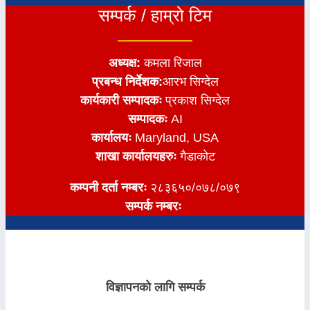
सम्पर्क / हाम्रो टिम
अध्यक्ष:
कमला रिजाल
प्रबन्ध निर्देशक:
आरभ सिग्देल
कार्यकारी सम्पादकः
प्रकाश सिग्देल
सम्पादकः
AI
कार्यालयः
Maryland, USA
शाखा कार्यालयहरुः
गैडाकोट
कम्पनी दर्ता नम्बरः
२८३६५०/०७८/०७९
सम्पर्क नम्बरः
विज्ञापनको लागि सम्पर्क