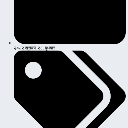
२०८२ श्रावण २८, बुधबार