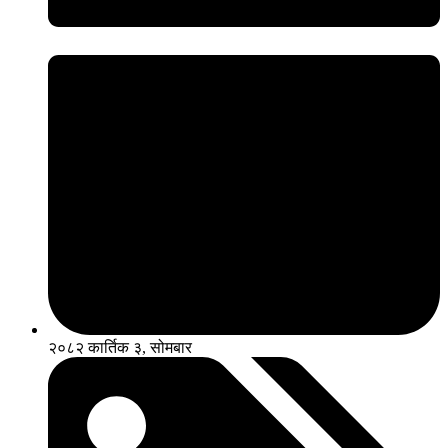
२०८२ कार्तिक ३, सोमबार