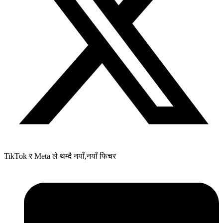
TikTok र Meta ले थम्दै नयाँ,नयाँ फिचर