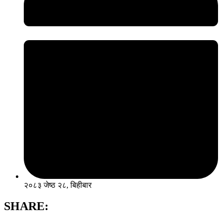
२०८३ जेष्ठ २८, बिहीबार
SHARE: