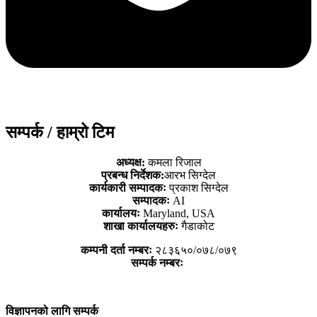
सम्पर्क / हाम्रो टिम
अध्यक्ष:
कमला रिजाल
प्रबन्ध निर्देशक:
आरभ सिग्देल
कार्यकारी सम्पादकः
प्रकाश सिग्देल
सम्पादकः
AI
कार्यालयः
Maryland, USA
शाखा कार्यालयहरुः
गैडाकोट
कम्पनी दर्ता नम्बरः
२८३६५०/०७८/०७९
सम्पर्क नम्बरः
विज्ञापनको लागि सम्पर्क