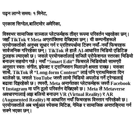
पढ्न लाग्ने समय: १ मिनेट,
प्रकाश सिग्देल,बाल्टिमोर अमेरिका,
विश्वभर सामाजिक सञ्जाल प्लेटफर्महरू तीव्र रूपमा परिवर्तन भइरहेका छन्।
जहाँ TikTok र Meta अग्रपंक्तिमा देखिएका छन्। यी कम्पनीहरूले
प्रयोगकर्ताको अनुभव सुधार गर्न र प्रतिस्पर्धामा टिक्न नयाँ–नयाँ फिचरहरू
सार्वजनिक गरिरहेका छन्।
TikTok ले हालै AI-आधारित भिडियो एडिटिङ
टुलहरू ल्याएको छ। जसले प्रयोगकर्तालाई सजिलै प्रोफेशनल स्तरका भिडियो
बनाउन सहयोग गर्छ। नयाँ “Smart Edit” फिचरले भिडियोको सामग्री
अनुसार स्वतः संगीत, इफेक्ट र ट्रान्जिसन मिलाउने क्षमता राख्छ। यसका
साथै, TikTok ले “Long-form Content” लाई पनि प्राथमिकता दिन
थालेको छ, जसले YouTube जस्तै लामो भिडियो अपलोड गर्ने ट्रेन्डलाई
बढावा दिइरहेको छ।
त्यस्तै, Meta अन्तर्गतका प्लेटफर्महरू जस्तै Facebook
र Instagram मा पनि ठूलो परिवर्तन देखिएको छ। Meta ले Metaverse
अवधारणालाई अझ बलियो बनाउन VR (Virtual Reality) र AR
(Augmented Reality) मा आधारित नयाँ फिचरहरू विस्तार गरिरहेको छ।
प्रयोगकर्ताले अब भर्चुअल स्पेसमा मिटिङ, गेमिङ र सामाजिक अन्तरक्रिया गर्न
सक्ने भएका छन्।