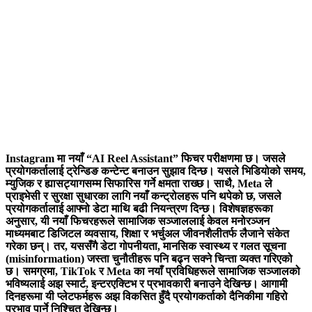
Instagram मा नयाँ “AI Reel Assistant” फिचर परीक्षणमा छ। जसले
प्रयोगकर्तालाई ट्रेन्डिङ कन्टेन्ट बनाउन सुझाव दिन्छ। यसले भिडियोको समय,
म्युजिक र ह्यासट्यागसम्म सिफारिस गर्ने क्षमता राख्छ। साथै, Meta ले
प्राइभेसी र सुरक्षा सुधारका लागि नयाँ कन्ट्रोलहरू पनि थपेको छ, जसले
प्रयोगकर्तालाई आफ्नो डेटा माथि बढी नियन्त्रण दिन्छ।
विशेषज्ञहरूका
अनुसार, यी नयाँ फिचरहरूले सामाजिक सञ्जाललाई केवल मनोरञ्जन
माध्यमबाट डिजिटल व्यवसाय, शिक्षा र भर्चुअल जीवनशैलीतर्फ लैजाने संकेत
गरेका छन्। तर, यससँगै डेटा गोपनीयता, मानसिक स्वास्थ्य र गलत सूचना
(misinformation) जस्ता चुनौतीहरू पनि बढ्न सक्ने चिन्ता व्यक्त गरिएको
छ।
समग्रमा, TikTok र Meta का नयाँ प्रविधिहरूले सामाजिक सञ्जालको
भविष्यलाई अझ स्मार्ट, इन्टरएक्टिभ र प्रभावकारी बनाउने देखिन्छ। आगामी
दिनहरूमा यी प्लेटफर्महरू अझ विकसित हुँदै प्रयोगकर्ताको दैनिकीमा गहिरो
प्रभाव पार्ने निश्चित देखिन्छ।