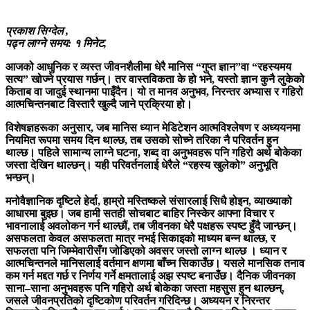
प्रकाश सिग्देल ,
पढ्न लाग्ने समय: १ मिनेट,
आजको आधुनिक र व्यस्त जीवनशैलीमा धेरै मानिस “गुप्त ज्ञान”वा “रहस्यमय
सत्य” खोज्ने प्रयास गर्छन्। तर वास्तविकता के हो भने, यस्तो ज्ञान कुनै लुकेको
किताब वा जादुई स्थानमा पाइँदैन। यो त मानव अनुभव, निरन्तर अभ्यास र गहिरो
आत्मचिन्तनबाट विस्तारै खुल्दै जाने प्रक्रिया हो।
विशेषज्ञहरूका अनुसार, जब मानिस ध्यान मेडिटेशन आत्मविश्लेषण र अध्ययनमा
नियमित रूपमा समय दिन थाल्छ, तब उसको सोच्ने तरिका नै परिवर्तन हुन
थाल्छ। पहिले सामान्य लाग्ने घटना, शब्द वा अनुभवहरू पनि गहिरो अर्थ बोकेका
जस्ता देखिन थाल्छन्। यही परिवर्तनलाई धेरैले “रहस्य खुलेको” अनुभूति
भन्छन्।
मनोवैज्ञानिक दृष्टिले हेर्दा, हाम्रो मस्तिष्कले संसारलाई सिधै होइन, व्याख्याको
आधारमा बुझ्छ। जब हामी सतही सोचबाट बाहिर निस्केर आफ्ना विचार र
भावनालाई अवलोकन गर्न थाल्छौं, तब जीवनका धेरै पक्षहरू स्पष्ट हुँदै जान्छन्।
असफलता केवल असफलता मात्र नभई सिकाइको माध्यम बन्न थाल्छ, र
सफलता पनि जिम्मेवारीसँग जोडिएको अवसर जस्तो लाग्न थाल्छ । ध्यान र
आत्मचिन्तनले मानिसलाई वर्तमान क्षणमा बाँच्न सिकाउँछ। यसले मानसिक तनाव
कम गर्न मद्दत गर्छ र निर्णय गर्ने क्षमतालाई अझ स्पष्ट बनाउँछ। दैनिक जीवनका
साना–साना अनुभवहरू पनि गहिरो अर्थ बोकेका जस्ता महसुस हुन थाल्छन्,
जसले जीवनप्रतिको दृष्टिकोण परिवर्तन गरिदिन्छ। अध्ययन र निरन्तर