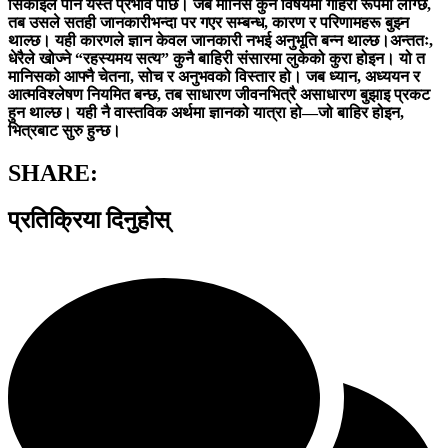
सिकाइले पनि यस्तै प्रभाव पार्छ।
जब मानिस कुनै विषयमा गहिरो रूपमा लाग्छ,
तब उसले सतही जानकारीभन्दा पर गएर सम्बन्ध, कारण र परिणामहरू बुझ्न
थाल्छ। यही कारणले ज्ञान केवल जानकारी नभई अनुभूति बन्न थाल्छ।अन्ततः,
धेरैले खोज्ने “रहस्यमय सत्य” कुनै बाहिरी संसारमा लुकेको कुरा होइन। यो त
मानिसको आफ्नै चेतना, सोच र अनुभवको विस्तार हो। जब ध्यान, अध्ययन र
आत्मविश्लेषण नियमित बन्छ, तब साधारण जीवनभित्रै असाधारण बुझाइ प्रकट
हुन थाल्छ। यही नै वास्तविक अर्थमा ज्ञानको यात्रा हो—जो बाहिर होइन,
भित्रबाट सुरु हुन्छ।
SHARE:
प्रतिक्रिया दिनुहोस्