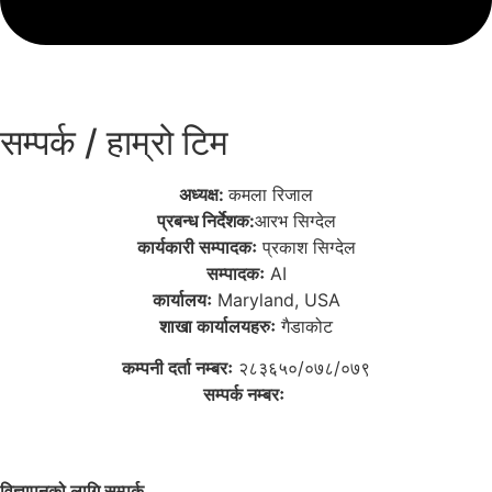
सम्पर्क / हाम्रो टिम
अध्यक्ष:
कमला रिजाल
प्रबन्ध निर्देशक:
आरभ सिग्देल
कार्यकारी सम्पादकः
प्रकाश सिग्देल
सम्पादकः
AI
कार्यालयः
Maryland, USA
शाखा कार्यालयहरुः
गैडाकोट
कम्पनी दर्ता नम्बरः
२८३६५०/०७८/०७९
सम्पर्क नम्बरः
विज्ञापनको लागि सम्पर्क