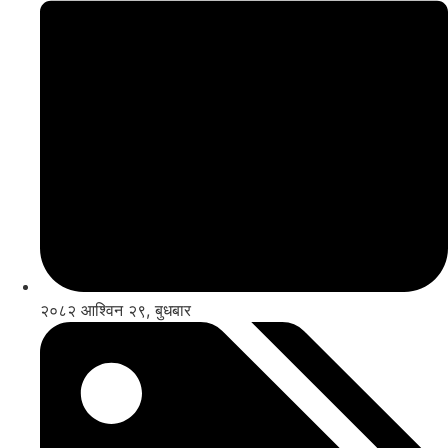
२०८२ आश्विन २९, बुधबार