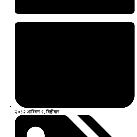
२०८२ आश्विन ९, बिहीबार