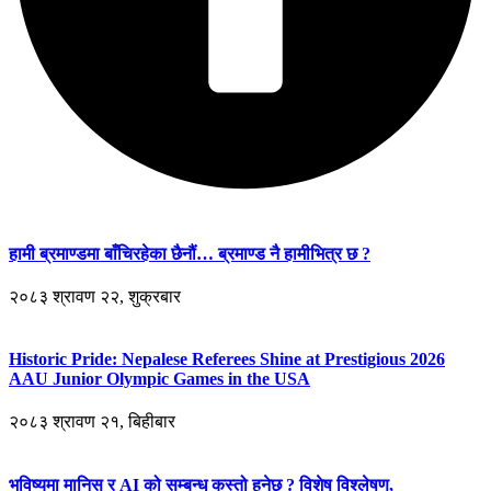
हामी ब्रमाण्डमा बाँचिरहेका छैनौं… ब्रमाण्ड नै हामीभित्र छ ?
२०८३ श्रावण २२, शुक्रबार
Historic Pride: Nepalese Referees Shine at Prestigious 2026
AAU Junior Olympic Games in the USA
२०८३ श्रावण २१, बिहीबार
भविष्यमा मानिस र AI को सम्बन्ध कस्तो हुनेछ ? विशेष विश्लेषण,