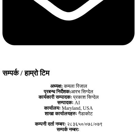
सम्पर्क / हाम्रो टिम
अध्यक्ष:
कमला रिजाल
प्रबन्ध निर्देशक:
आरभ सिग्देल
कार्यकारी सम्पादकः
प्रकाश सिग्देल
सम्पादकः
AI
कार्यालयः
Maryland, USA
शाखा कार्यालयहरुः
गैडाकोट
कम्पनी दर्ता नम्बरः
२८३६५०/०७८/०७९
सम्पर्क नम्बरः