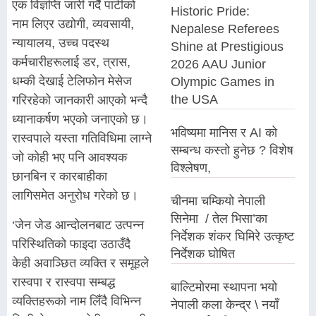
एक विज्ञप्ति जारी गर्दै पार्टीको
Historic Pride:
नाम लिएर उद्योगी, व्यवसायी,
Nepalese Referees
न्यायालय, उच्च पदस्थ
Shine at Prestigious
कर्मचारीहरूलाई डर, त्रास,
2026 AAU Junior
धम्की देखाई टेलिफोन मेसेज
Olympic Games in
the USA
गरिरहेको जानकारी आएको भन्दै
ध्यानाकर्षण भएको जनाएको छ।
भविष्यमा मानिस र AI को
रास्वपाले यस्ता गतिविधिमा लाग्ने
सम्बन्ध कस्तो हुनेछ ? विशेष
जो कोही भए पनि आवश्यक
विश्लेषण,
छानबिन र कारबाहीका
लागिसमेत अनुरोध गरेको छ।
चीनमा चम्कियो नेपाली
सिनेमा / तेल भिसा’का
‘जेन जेड आन्दोलनबाट उत्पन्न
निर्देशक शंकर घिमिरे उत्कृष्ट
परिस्थितिको फाइदा उठाउँदै
निर्देशक घोषित
केही अवाञ्छित व्यक्ति र समूहले
रास्वपा र रास्वपा सम्बद्ध
बाल्टिमोरमा स्थापना भयो
व्यक्तिहरूको नाम लिँदै विभिन्न
नेपाली कला केन्द्र \ नयाँ