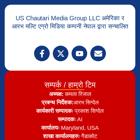
US Chautari Media Group LLC अमेरिका र
आरभ मल्टि एग्रो मिडिया कम्पनी नेपाल द्वारा सन्चालित
सम्पर्क / हाम्रो टिम
अध्यक्ष:
कमला रिजाल
प्रबन्ध निर्देशक:
आरभ सिग्देल
कार्यकारी सम्पादकः
प्रकाश सिग्देल
सम्पादकः
AI
कार्यालयः
Maryland, USA
शाखा कार्यालयहरुः
गैडाकोट