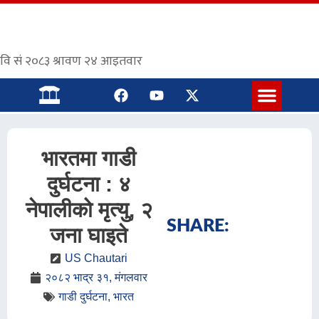
संस्कृत पाठशाला
भारतमा गाडी
दुर्घटना : ४
नेपालीको मृत्यु, २
SHARE:
जना घाइते
US Chautari
२०८२ भाद्र ३१, मंगलवार
गाडी दुर्घटना
,
भारत