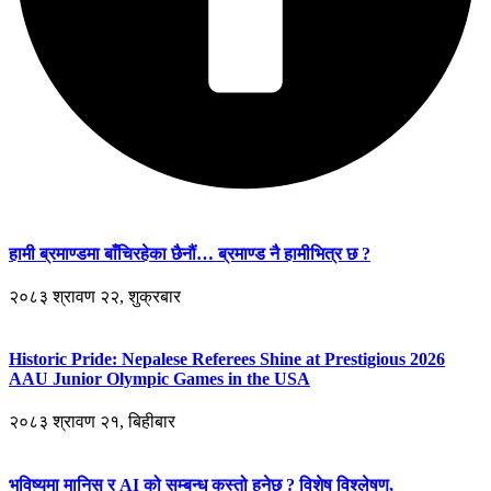
हामी ब्रमाण्डमा बाँचिरहेका छैनौं… ब्रमाण्ड नै हामीभित्र छ ?
२०८३ श्रावण २२, शुक्रबार
Historic Pride: Nepalese Referees Shine at Prestigious 2026
AAU Junior Olympic Games in the USA
२०८३ श्रावण २१, बिहीबार
भविष्यमा मानिस र AI को सम्बन्ध कस्तो हुनेछ ? विशेष विश्लेषण,