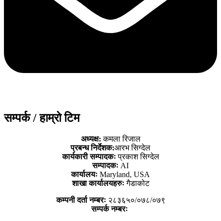
सम्पर्क / हाम्रो टिम
अध्यक्ष:
कमला रिजाल
प्रबन्ध निर्देशक:
आरभ सिग्देल
कार्यकारी सम्पादकः
प्रकाश सिग्देल
सम्पादकः
AI
कार्यालयः
Maryland, USA
शाखा कार्यालयहरुः
गैडाकोट
कम्पनी दर्ता नम्बरः
२८३६५०/०७८/०७९
सम्पर्क नम्बरः