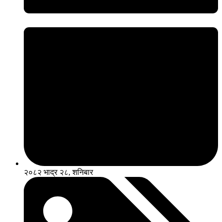
२०८२ भाद्र २८, शनिबार