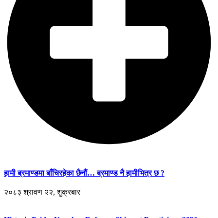
हामी ब्रमाण्डमा बाँचिरहेका छैनौं… ब्रमाण्ड नै हामीभित्र छ ?
२०८३ श्रावण २२, शुक्रबार