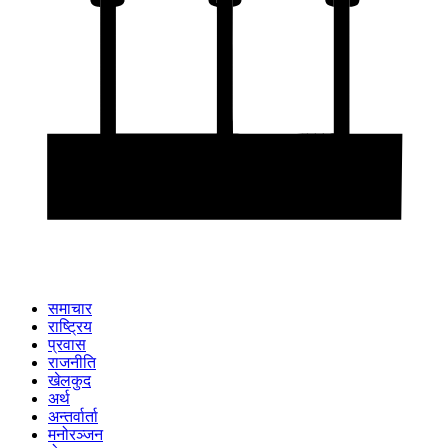
समाचार
राष्ट्रिय
प्रवास
राजनीति
खेलकुद
अर्थ
अन्तर्वार्ता
मनोरञ्जन