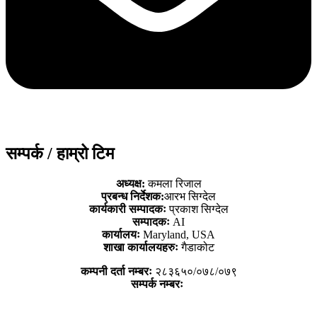
सम्पर्क / हाम्रो टिम
अध्यक्ष:
कमला रिजाल
प्रबन्ध निर्देशक:
आरभ सिग्देल
कार्यकारी सम्पादकः
प्रकाश सिग्देल
सम्पादकः
AI
कार्यालयः
Maryland, USA
शाखा कार्यालयहरुः
गैडाकोट
कम्पनी दर्ता नम्बरः
२८३६५०/०७८/०७९
सम्पर्क नम्बरः