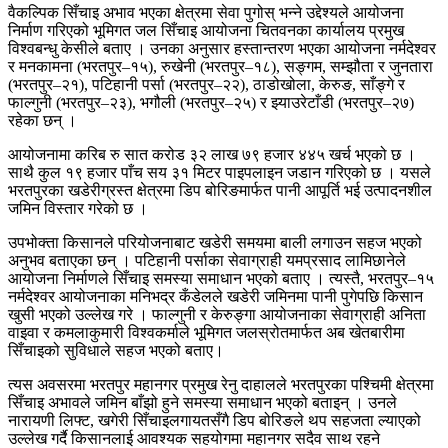
वैकल्पिक सिँचाइ अभाव भएका क्षेत्रमा सेवा पुगोस् भन्ने उद्देश्यले आयोजना
निर्माण गरिएको भूमिगत जल सिँचाइ आयोजना चितवनका कार्यालय प्रमुख
विश्वबन्धु केसीले बताए । उनका अनुसार हस्तान्तरण भएका आयोजना नर्मदेश्वर
र मनकामना (भरतपुर–१५), रुखेनी (भरतपुर–१८), सङ्गम, सम्झौता र जुनतारा
(भरतपुर–२१), पटिहानी पर्सा (भरतपुर–२२), ठाडोखोला, केरुङ, साँङ्गे र
फाल्गुनी (भरतपुर–२३), भगौली (भरतपुर–२५) र झ्याउरेटाँडी (भरतपुर–२७)
रहेका छन् ।
आयोजनामा करिब रु सात करोड ३२ लाख ७९ हजार ४४५ खर्च भएको छ ।
साथै कुल १९ हजार पाँच सय ३१ मिटर पाइपलाइन जडान गरिएको छ । यसले
भरतपुरका खडेरीग्रस्त क्षेत्रमा डिप बोरिङमार्फत पानी आपूर्ति भई उत्पादनशील
जमिन विस्तार गरेको छ ।
उपभोक्ता किसानले परियोजनाबाट खडेरी समयमा बाली लगाउन सहज भएको
अनुभव बताएका छन् । पटिहानी पर्साका सेवाग्राही यमप्रसाद लामिछानेले
आयोजना निर्माणले सिँचाइ समस्या समाधान भएको बताए । त्यस्तै, भरतपुर–१५
नर्मदेश्वर आयोजनाका मनिभद्र कँडेलले खडेरी जमिनमा पानी पुगेपछि किसान
खुसी भएको उल्लेख गरे । फाल्गुनी र केरुङ्गा आयोजनाका सेवाग्राही अनिता
वाइवा र कमलाकुमारी विश्वकर्माले भूमिगत जलस्रोतमार्फत अब खेतबारीमा
सिँचाइको सुविधाले सहज भएको बताए।
त्यस अवसरमा भरतपुर महानगर प्रमुख रेनु दाहालले भरतपुरका पश्चिमी क्षेत्रमा
सिँचाइ अभावले जमिन बाँझो हुने समस्या समाधान भएको बताइन् । उनले
नारायणी लिफ्ट, खगेरी सिँचाइलगायतसँगै डिप बोरिङले थप सहजता ल्याएको
उल्लेख गर्दै किसानलाई आवश्यक सहयोगमा महानगर सदैव साथ रहने