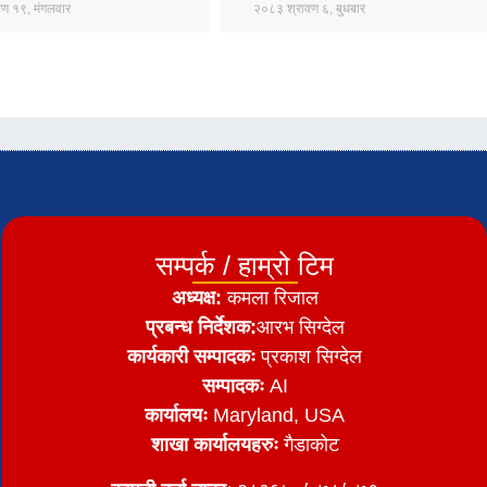
ण १९, मंगलवार
२०८३ श्रावण ६, बुधबार
सम्पर्क / हाम्रो टिम
अध्यक्ष:
कमला रिजाल
प्रबन्ध निर्देशक:
आरभ सिग्देल
कार्यकारी सम्पादकः
प्रकाश सिग्देल
सम्पादकः
AI
कार्यालयः
Maryland, USA
शाखा कार्यालयहरुः
गैडाकोट