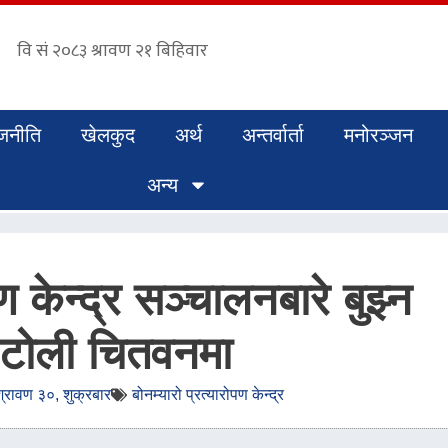
जनीति
खेलकुद
अर्थ
अन्तर्वार्ता
मनोरञ्जन
अन्य
पण केन्द्र सञ्चालनबारे बुझ्न
ँ टोली चितवनमा
रावण ३०, शुक्रबार
बोनम्यारो प्रत्यारोपण केन्द्र