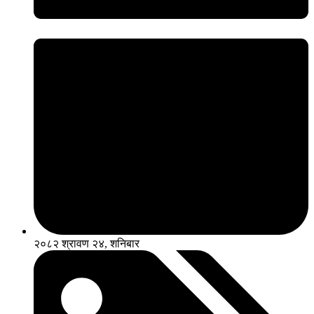
२०८२ श्रावण २४, शनिबार