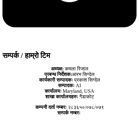
सम्पर्क / हाम्रो टिम
अध्यक्ष:
कमला रिजाल
प्रबन्ध निर्देशक:
आरभ सिग्देल
कार्यकारी सम्पादकः
प्रकाश सिग्देल
सम्पादकः
AI
कार्यालयः
Maryland, USA
शाखा कार्यालयहरुः
गैडाकोट
कम्पनी दर्ता नम्बरः
२८३६५०/०७८/०७९
सम्पर्क नम्बरः