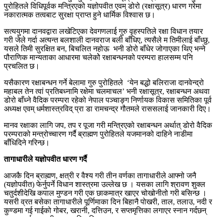
पुरोहितले विधिपूर्वक मन्त्रिएको यज्ञोपवीत एवम् डोरो (रक्षासूत्र) धारण गरेमा
नकारात्मक तत्वबाट सुरक्षा प्राप्त हुने धार्मिक विश्वास छ।
सत्ययुगमा दानवद्वारा लखेटिएका देवगणलाई गुरु वृहस्पतिले रक्षा विधान तयार
गरी जेले गर्दा अत्यन्त बलशाली दानवराज बली बाँधिए, त्यसैले म तिमीलाई बाँध्छु,
यसले तिमी सुरक्षित बन, बिचलित नहोऊ भनी डोरो बाँधेर जोगाएका थिए भन्ने
पौराणिक मान्यताका आधारमा चलेकोे रक्षाबन्धनको परम्परा हालसम्म पनि
प्रचलित छ।
यसैकारण रक्षाबन्धन गर्ने बेलामा गुरु पुरोहितले ‘येन बद्धो बलिराजा दानवेन्द्रो
महाबल तेन त्वां प्रतिबध्नामि रक्षेमा चलमाचल’ भनी रक्षासूत्र, रक्षाबन्धन अथवा
डोरो बाँध्ने वैदिक परम्परा रहेको नेपाल पञ्चाङ्ग निर्णायक विकास समितिका पूर्व
अध्यक्ष एवम् धर्मशास्त्रविद् प्रा डा रामचन्द्र गौतमले राससलाई जानकारी दिए।
मानव रक्षाका लागि जप, तप र पूजा गरी मन्त्रिएको रक्षाबन्धन अर्थात् डोरो वैदिक
परम्पराको मन्त्रोच्चारण गर्दै ब्राह्मण पुरोहितले यजमानको दाहिने नाडीमा
बाँधिदिने गरिन्छ।
तागाधारीले यज्ञोपवीत धारण गर्दै
आजकै दिन ब्राह्मण, क्षत्री र वैश्य गरी तीन वर्णका तागाधारीले आफ्नो जनै
(यज्ञोपवीत) फेर्नुपर्ने विधान शास्त्रमा उल्लेख छ । यसका लागि श्रावण शुक्ल
चतुर्दशीदेखि कपाल मुण्डन गरी एक छाकमात्र खाएर चोखोनीतो गरी बसिन्छ ।
यसरी व्रत बसेका तागाधारीले पूर्णिमाका दिन बिहानै पोखरी, ताल, तलाउ, नदी र
कुण्डमा गई गाईको गोबर, खरानी, दत्तिउन, र सप्तमृत्तिका लगाएर स्नान गर्दछन्