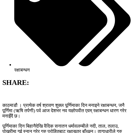
रक्षाबन्धन
SHARE:
काठमाडौ । प्रत्येक वर्ष श्रावण शुक्ल पूर्णिमाका दिन मनाइने रक्षाबन्धन, जनै
पूर्णिमा (ऋषि तर्पणी) पर्व आज देशभर नव यज्ञोपवीत एवम् रक्षाबन्धन धारण गरेर
मनाइँदै छ।
पूर्णिमाका दिन बिहानैदेखि वैदिक सनातन धर्मावलम्बीले नदी, ताल, तलाउ,
पोखरीमा गई स्नान गरेर गुरु पुरोहितबाट रक्षासूत्र बाँध्छन्। तागाधारीले गुरु