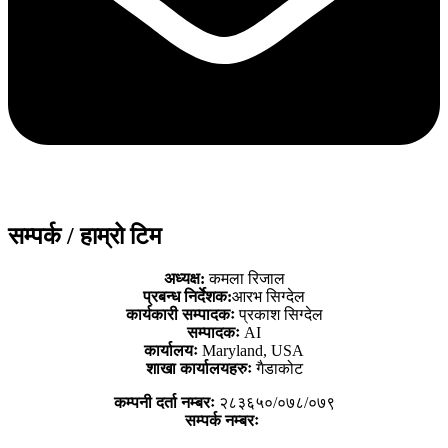
सम्पर्क / हाम्रो टिम
अध्यक्ष:
कमला रिजाल
प्रबन्ध निर्देशक:
आरभ सिग्देल
कार्यकारी सम्पादकः
प्रकाश सिग्देल
सम्पादकः
AI
कार्यालयः
Maryland, USA
शाखा कार्यालयहरुः
गैडाकोट
कम्पनी दर्ता नम्बरः
२८३६५०/०७८/०७९
सम्पर्क नम्बरः