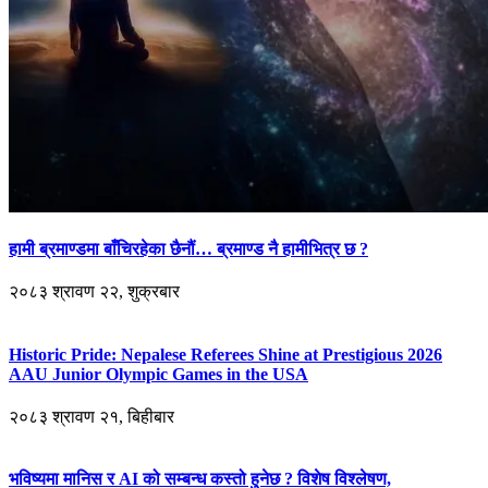
हामी ब्रमाण्डमा बाँचिरहेका छैनौं… ब्रमाण्ड नै हामीभित्र छ ?
२०८३ श्रावण २२, शुक्रबार
Historic Pride: Nepalese Referees Shine at Prestigious 2026
AAU Junior Olympic Games in the USA
२०८३ श्रावण २१, बिहीबार
भविष्यमा मानिस र AI को सम्बन्ध कस्तो हुनेछ ? विशेष विश्लेषण,