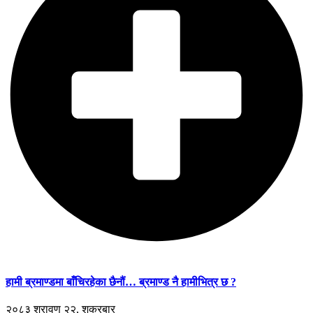
हामी ब्रमाण्डमा बाँचिरहेका छैनौं… ब्रमाण्ड नै हामीभित्र छ ?
२०८३ श्रावण २२, शुक्रबार