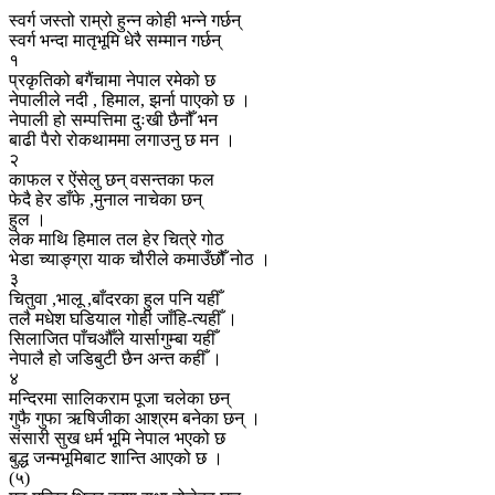
स्वर्ग जस्तो राम्रो हुन्न कोही भन्ने गर्छन्
स्वर्ग भन्दा मातृभूमि धेरै सम्मान गर्छन्
१
प्रकृतिको बगैंचामा नेपाल रमेको छ
नेपालीले नदी , हिमाल, झर्ना पाएको छ ।
नेपाली हो सम्पत्तिमा दुःखी छैनौँ भन
बाढी पैरो रोकथाममा लगाउनु छ मन ।
२
काफल र ऐंसेलु छन् वसन्तका फल
फेदै हेर डाँफे ,मुनाल नाचेका छन्
हुल ।
लेक माथि हिमाल तल हेर चित्रे गोठ
भेडा च्याङ्ग्रा याक चौरीले कमाउँछौँ नोठ ।
३
चितुवा ,भालू ,बाँदरका हुल पनि यहीँ
तलै मधेश घडियाल गोही जाँहि-त्यहीँ ।
सिलाजित पाँचऔँले यार्सागुम्बा यहीँ
नेपालै हो जडिबुटी छैन अन्त कहीँ ।
४
मन्दिरमा सालिकराम पूजा चलेका छन्
गुफै गुफा ऋषिजीका आश्रम बनेका छन् ।
संसारी सुख धर्म भूमि नेपाल भएको छ
बुद्ध जन्मभूमिबाट शान्ति आएको छ ।
(५)