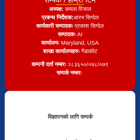
अध्यक्ष:
कमला रिजाल
प्रबन्ध निर्देशक:
आरभ सिग्देल
कार्यकारी सम्पादकः
प्रकाश सिग्देल
सम्पादकः
AI
कार्यालयः
Maryland, USA
शाखा कार्यालयहरुः
गैडाकोट
कम्पनी दर्ता नम्बरः
२८३६५०/०७८/०७९
सम्पर्क नम्बरः
विज्ञापनको लागि सम्पर्क