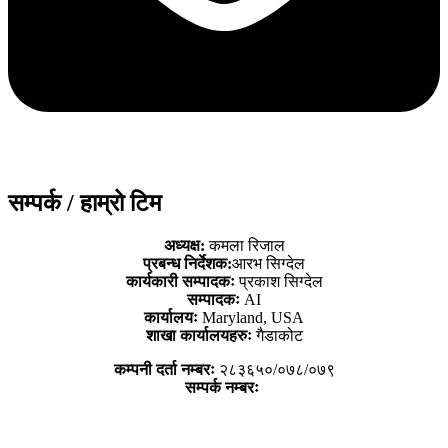
सम्पर्क / हाम्रो टिम
अध्यक्ष:
कमला रिजाल
प्रबन्ध निर्देशक:
आरभ सिग्देल
कार्यकारी सम्पादकः
प्रकाश सिग्देल
सम्पादकः
AI
कार्यालयः
Maryland, USA
शाखा कार्यालयहरुः
गैडाकोट
कम्पनी दर्ता नम्बरः
२८३६५०/०७८/०७९
सम्पर्क नम्बरः