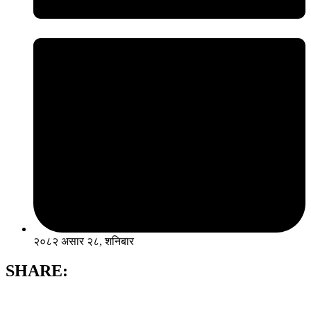
२०८२ असार २८, शनिबार
SHARE: