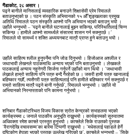
गैंडाकोट, २८ असार ।
पढ्ने बानीले मानिसलाई व्यवहारिक बनाउने शिक्षासेवी प्रेम रिमालले
बताउनुभएको छ । पठन संस्कृति अभियानको १५ औँ शृङ्खलाका प्रमुख
अतिथि रिमालले पठन संस्कृति आफ्नो पनि अभियान भएको बताउनु भयो ।
उहाँले भन्नुभयो – `पढ्ने बानीले घटनालाई बुझ्न सकिन्छ, परिस्थितिलाई चिन्न
सकिन्छ । हामीले आफ्नो सामर्थ्यले संसारमा शासन गर्न सक्नुपर्छ ।´
रिमालले यो सामर्थ्य र शक्ति अध्ययनबाट मात्रै प्राप्त हुने बताउनु भयो ।
उहाँले साहित्य श्लील हुनुपर्नेमा पनि जोड दिनुभयो । हिजोआज अश्लील र
जथाभावी लेखनले पाठकमाथि अन्याय भएको पनि बताउनुभयो । लेखकले
पाठकलाई अन्याय नहुनेगरी सिर्जना गर्नुपर्ने उहाँको माग थियो । `जथाभावी
लेख्नाले हाम्रो साहित्य पनि पत्रु बन्दै गैरहेको छ । जसरी हामी पत्रु खानालाई
बहिष्कार गर्छौँ, त्यसैगरी पत्रु साहित्यलाई पनि हामीले बहिष्कार गर्न सक्नुपर्छ र
राम्रो साहित्य मात्रै पढ्ने बानी गर्नुपर्छ´, रिमालले भन्नुभयो । उहाँले यो
अभियानको निरन्तरताको पनि कामना गर्नुभयो ।
शनिबार गैंडाकोटस्थित विजय विकास स्रोत केन्द्रको सभाहलमा भएको
कार्यक्रममा ८ जनाले पाठकीय अनुभूति राख्नुभयो । कार्यक्रमको सुरुवातमा
अधिवक्ता रमेश काफ्ले प्रस्तुत हुनुभयो । काफ्लेले सिके राउतको पुस्तक
`वैरागदेखि वचावसम्म´का बारेमा टिप्पणी राख्नुभयो । `मधेसलाई पहाडले हेर्ने
दृष्टिकोण हेपाहा भएको पुस्तक उल्लेख गरिएको छ´, काफ्लेले भन्नुभयो – `सिके