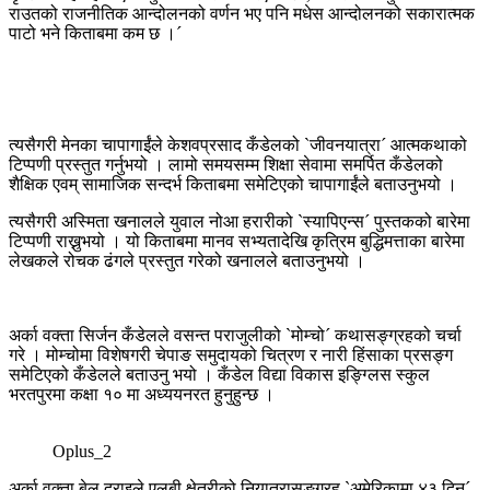
राउतको राजनीतिक आन्दोलनको वर्णन भए पनि मधेस आन्दोलनको सकारात्मक
पाटो भने किताबमा कम छ ।´
त्यसैगरी मेनका चापागाईंले केशवप्रसाद कँडेलको `जीवनयात्रा´ आत्मकथाको
टिप्पणी प्रस्तुत गर्नुभयो । लामो समयसम्म शिक्षा सेवामा समर्पित कँडेलको
शैक्षिक एवम् सामाजिक सन्दर्भ किताबमा समेटिएको चापागाईंले बताउनुभयो ।
त्यसैगरी अस्मिता खनालले युवाल नोआ हरारीको `स्यापिएन्स´ पुस्तकको बारेमा
टिप्पणी राख्नुभयो । यो किताबमा मानव सभ्यतादेखि कृत्रिम बुद्धिमत्ताका बारेमा
लेखकले रोचक ढंगले प्रस्तुत गरेको खनालले बताउनुभयो ।
अर्का वक्ता सिर्जन कँडेलले वसन्त पराजुलीको `मोम्चो´ कथासङ्ग्रहको चर्चा
गरे । मोम्चोमा विशेषगरी चेपाङ समुदायको चित्रण र नारी हिंसाका प्रसङ्ग
समेटिएको कँडेलले बताउनु भयो । कँडेल विद्या विकास इङ्ग्लिस स्कुल
भरतपुरमा कक्षा १० मा अध्ययनरत हुनुहुन्छ ।
Oplus_2
अर्का वक्ता बेलु दराइले एलबी क्षेत्रीको नियात्रासङ्ग्रह `अमेरिकामा ४३ दिन´