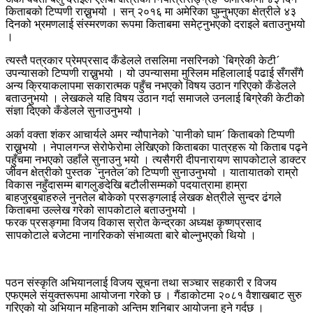
किताबको टिप्पणी राख्नुभयो । सन् २०१६ मा अमेरिका घुम्नुभएका क्षेत्रीले ४३
दिनको भ्रमणलाई संस्मरणका रूपमा किताबमा समेट्नुभएको दराइले बताउनुभयो
।
त्यस्तै पत्रकार प्रेमप्रसाद कँडेलले तसलिमा नसरिनको `बिग्रेकी केटी´
उपन्यासको टिप्पणी राख्नुभयो । यो उपन्यासमा मुस्लिम महिलालाई पढाई सँगसँगै
अन्य क्रियाकलापमा सकारात्मक पहुँच नभएको विषय उठान गरिएको कँडेलले
बताउनुभयो । लेखकले यहि विषय उठान गर्दा समाजले उनलाई बिग्रेकी केटीको
संज्ञा दिएको कँडेलले सुनाउनुभयो ।
अर्का वक्ता शंकर आचार्यले अमर न्यौपानेको `पानीको घाम´ किताबको टिप्पणी
राख्नुभयो । नेपालगन्ज सेरोफेरोमा लेखिएको किताबका पात्रहरू यो किताब पढ्ने
पहुँचमा नभएको उहाँले सुनाउनु भयो । त्यसैगरी दीपनारायण सापकोटाले डाक्टर
जीवन क्षेत्रीको पुस्तक `नुनतेल´को टिप्पणी सुनाउनुभयो । यातायातको राम्रो
विकास नहुँदासम्म बागलुङदेखि बटौलीसम्मको पदयात्रामा हाम्रा
बाहजुरबुबाहरुले नुनतेल बोकेको प्रसङ्गलाई लेखक क्षेत्रीले सुन्दर ढंगले
किताबमा उल्लेख गरेको सापकोटाले बताउनुभयो ।
फरक प्रसङ्गमा विजय विकास स्रोत केन्द्रका अध्यक्ष कृष्णप्रसाद
सापकोटाले बजेटमा नागरिकको संभाव्यता बारे बोल्नुभएको थियो ।
पठन संस्कृति अभियानलाई विजय सूचना तथा सञ्चार सहकारी र विजय
एफएमले संयुक्तरूपमा आयोजना गरेको छ । गैंडाकोटमा २०८१ वैशाखबाट सुरु
गरिएको यो अभियान महिनाको अन्तिम शनिबार आयोजना हुने गर्दछ ।