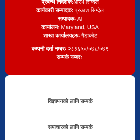
प्रबन्ध निर्देशक:
आरभ सिग्देल
कार्यकारी सम्पादकः
प्रकाश सिग्देल
सम्पादकः
AI
कार्यालयः
Maryland, USA
शाखा कार्यालयहरुः
गैडाकोट
कम्पनी दर्ता नम्बरः
२८३६५०/०७८/०७९
सम्पर्क नम्बरः
विज्ञापनको लागि सम्पर्क
समाचारको लागि सम्पर्क