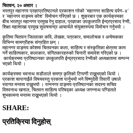
चितवन, २० असार ।
भरतपुर महानगर प्रज्ञाप्रतिष्ठानले प्रकाशन गरेको `महानगर साहित्य दर्पण–४´
र `महानगर वाङ्मय कोश´ विमोचन गरिएको छ । शुक्रबार एक कार्यक्रमका
बीच भरतपुर महानगर प्रमुख रेनु दाहाल, प्रज्ञाका उपकुलपति ईन्द्रप्रसाद रेग्मी,
शिक्षा महाशाखा प्रमुख सुवाषचन्द्र आचार्यले संयुक्तरुपमा विमोचन गर्नुभयो ।
कृतिमा चितवन जिल्लाका कवि, लेखक, पत्रकार, समालोचक र अन्वेषकका
विभिन्न सामग्रीहरू संग्रहित छन् ।
महानगर वाङ्मय कोशमा चितवनका कला, साहित्य र संस्कृतिका क्षेत्रमा काम
गर्ने साहित्यकार, कलाकार, संगितकारहरुको चिनारी समावेश गरिएको छ ।
कार्यक्रममा प्रतिष्ठानका उपकुलपति ईन्द्रप्रसाद रेग्मीको अध्यक्षतामा सम्पन्न
भएको थियो ।
कार्यक्रममा भवनाथ सडौलाले समग्र कृतिको टिप्पणी राख्नुभएको थियो ।
प्रकाश चापागाईंले विषयवस्तु प्रकाश पार्नुभयो भने विष्णुदेवी तिवारी उषाले
स्वागत मन्तव्य राख्नुभयो । रत्ननगर वाङ्मय प्रतिष्ठानका सदस्य सचिव
विश्वनाथ खनाल, चितवन साहित्य परिषद्का अध्यक्ष जगन्नाथ पण्डितले
शुभकामना मन्तव्य राख्नुभएको थियो ।
SHARE:
प्रतिक्रिया दिनुहोस्