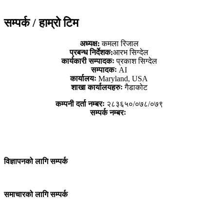
सम्पर्क / हाम्रो टिम
अध्यक्ष:
कमला रिजाल
प्रबन्ध निर्देशक:
आरभ सिग्देल
कार्यकारी सम्पादकः
प्रकाश सिग्देल
सम्पादकः
AI
कार्यालयः
Maryland, USA
शाखा कार्यालयहरुः
गैडाकोट
कम्पनी दर्ता नम्बरः
२८३६५०/०७८/०७९
सम्पर्क नम्बरः
विज्ञापनको लागि सम्पर्क
समाचारको लागि सम्पर्क