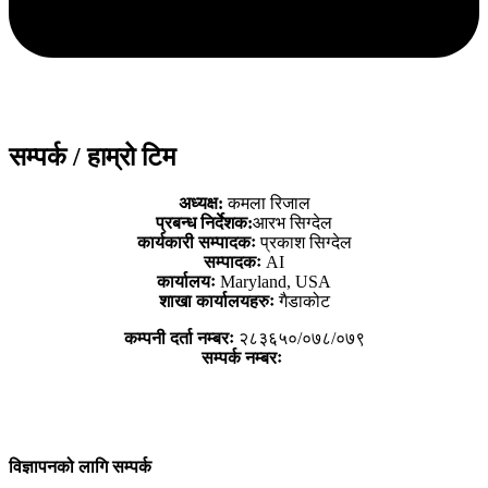
सम्पर्क / हाम्रो टिम
अध्यक्ष:
कमला रिजाल
प्रबन्ध निर्देशक:
आरभ सिग्देल
कार्यकारी सम्पादकः
प्रकाश सिग्देल
सम्पादकः
AI
कार्यालयः
Maryland, USA
शाखा कार्यालयहरुः
गैडाकोट
कम्पनी दर्ता नम्बरः
२८३६५०/०७८/०७९
सम्पर्क नम्बरः
विज्ञापनको लागि सम्पर्क