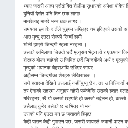
भ्याए जसरी आत्म प्रौढोक्ति शैलीमा सुधारको अपेक्षा बोके
दुनियाँ देखेर पनि तिन छक लाग्छ
मान्छेलाइ मान्छे भन्न धक लाग्छ ।
समयका छ्वाके दातँले चुइगम सम्झिएर चपाइदिएको उसको अनुहा
आउ मृत्यु एउटा सेल्फी खिचौँ हामी
भोली हाम्रो जिन्दगी रहला नरहला ।
उसको अभिलाषा जिउदो छदैँ मृत्युसंग भेट्न हो र एकथान जिन्
शेरहरु बोल्न चाहेको उ जिवित छदैँ जिन्दगीको अर्थ र मृत्युको
मृत्युको भयानक चेहराअघि उभिएर सायर
अझैसम्म जिन्दगीका शेरहरु लेखिराख्छ ।
सधै हतारमा देखिने उसलाई कहीँ पुग्नु छैन, तर उ निस्किदाँ 
तर ऐनाको सहरमा अनुहार नहेरी फर्केदेखि उसको हतार मलाइ
गरिरहन्छ, खै यो कस्तो छट्पटि हो कस्तो उद्वेलन हो, कस्त
उसैलाइ कुरेर बसेको छ उ भित्र यो मन
उसको पनि एउटा मन छ जताततै हिड्छ
केही पाउन केही गुमाउन पर्छ, जसरी सायरले जवानी पाउन बच