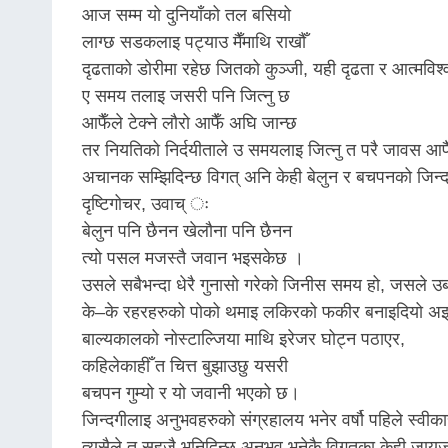
आज सम्म याे दुनियाँको तल बसियो
लाग्छ सडकलाइ पट्याउ मैँमाथि राखौँ
दृढताको डोरीमा रहेछ जितको कुञ्जी, यही दृढता र आत्मव
ए समय तलाइ जसरी पनि जित्नु छ
आफैँले टेक्ने लौरो आफैँ अघि जान्छ
तर नियतिको निर्दयीताले उ समयलाइ जित्नु त परै जावस आफैँ
अचानक सम्झिदिन्छ विगत् अनि केही बेलुन र बचपनको जिन्दग
दृष्टिगोचर, उवाच् ः
बेलुन पनि छैनन खेलौना पनि छैनन
त्यो पसल मजस्तै जवान भइसकेछ ।
उसले सबैभन्दा धेरै गुनासो गरेको जिनीस समय हो, जसले उब
के–के रहरहरुको पोको थमाइ लकिरको फकीर बनाइदियो अझ त्
बाल्यकालको नोस्टाल्जिया माथि इरेजर घोट्न पठाएर,
कहिलेकाहीँ त चित्त बुझाउछु यसरी
बचपन गुम्यो र यो जवानी भएको छ।
जिन्दगीलाइ अनुभवहरुको संग्रहालय भनेर वर्षौ पहिले स्वीका
त्यसैले त सहजै भनिदिन्छ अनुभव भनेकै विगतका केही जायज 