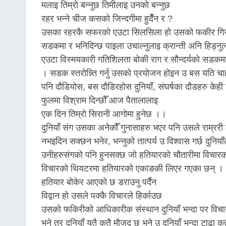
मलाइ तिम्रो बन्नुछ तिमीलाइ उनको बन्नुछ
रहर भन्ने चीज कसको जिन्दगीमा हुदैँन र ?
उसका रहरकै सफरको एउटा सिलसिला हो उसको फकीर गिरी
सडकमा र भनिदिन्छ पाइला उचाल्नुलाइ क्रान्ती अनि हिड्नुला
एउटा विस्मयकारी गतिशिलता बोकी राग र सौन्दर्यको सडक
। सडक स्तरोन्न्ति गर्नु उसको प्रयोजन होइन उ बस यति चाह
पनि दौडियोस, बस दौडिरहोस दुनियाँ, संघर्षका दौडहरु केही
फुलमा विश्राम दिन्छौँ आज पैतालालाइ
एक दिन तिम्राे सिरानी आगोमा हुनेछ ।।
दुनियाँ संग उसका अनेकौँ गुनासाहरु भएर पनि उसले राम्ररी ब
नभइदिन सक्छन भनेर, भन्नुको तात्पर्य उ विश्वास गर्छ दुन
उनीहरुसंगको पनि हुनसक्छ जो हतियारको चौतारीमा विचार
विचारको थियटरमा हतियारको एकाङकी लिएर गएका छन् ।
हतियार बोकेर आएको छ डराउनु पर्दैन
विद्वान हो उसले पक्कै विचारले हिर्काउछ
उसको फकिरीको आधिकारीक संस्थान दुनियाँ भन्दा पर विचार चि
भने तर दुनियाँ यतै कतै मौजुद छ भने उ दु्नियाँ भन्दा टाढा 