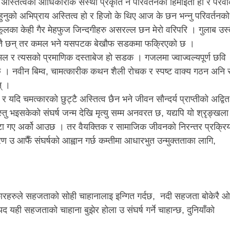
स्तित्वको आधिकारीक संस्था प्रकृति नै परिवर्तनको हिमाइती हो र पैरवीक
हुनुको अभिप्राय अस्तित्व हो र हिजो के थिए आज के छन भन्नु परिवर्तनको
र फूलका केही गैर मेहफुज जिन्दगीहरु असरल्ल छन मेरो वरिपरि । गुलाब उस्
ँ दुरुस्तै छन् तर कमल भने यसपटक बेखौफ सडकमा फक्रिएको छ ।
ल र त्यसको प्रमाणिक दस्ताबेज हो सडक । गजलमा ज्वाज्वल्यपूर्ण छवि
्छ । नवीन बिम्व, चामत्कारीक कथन शैली रोचक र स्पष्ट वाक्य गठन अनि
् ।
ो र यदि चमत्कारको छुट्टै अस्तित्व छैन भने जीवन सौन्दर्य प्राप्तीको अद्वित
ु भइसकेको संघर्ष जन्म देखि मृत्यु सम्म अनवरत छ, यद्यपि यो श्रृङ्खला
उटा गए अर्को आउछ । तर वैयक्तिक र सामाजिक जीवनको निरन्तर प्रक्रिय
रण उ आफैँ संघर्षको आह्वान गर्छ कम्तीमा आधारभुत उन्मुक्तताका लागि,
कारहरुले सहजताको सोही चाहानालाइ इन्गित गर्दछ, नदी सहजता बोकेरै ओ
यही सहजताको चाहाना बुझेर होला उ संघर्ष गर्ने चाहान्छ, दुनियाँको