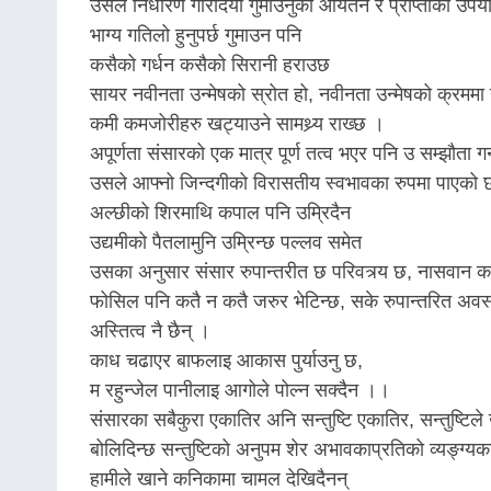
उसले निधारर्ण गरिदियो गुमाउनुको आयतन र प्राप्तीको उपय
भाग्य गतिलो हुनुपर्छ गुमाउन पनि
कसैको गर्धन कसैको सिरानी हराउछ
सायर नवीनता उन्मेषको स्रोत हो, नवीनता उन्मेषको क्रमम
कमी कमजोरीहरु खट्याउने सामथ्र्य राख्छ ।
अपूर्णता संसारको एक मात्र पूर्ण तत्व भएर पनि उ सम्झौता ग
उसले आफ्नो जिन्दगीको विरासतीय स्वभावका रुपमा पाएको 
अल्छीको शिरमाथि कपाल पनि उम्रिदैन
उद्यमीको पैतलामुनि उम्रिन्छ पल्लव समेत
उसका अनुसार संसार रुपान्तरीत छ परिवत्र्य छ, नासवान 
फोसिल पनि कतै न कतै जरुर भेटिन्छ, सके रुपान्तरित अवस्थ
अस्तित्व नै छैन् ।
काध चढाएर बाफलाइ आकास पुर्याउनु छ,
म रहुन्जेल पानीलाइ आगोले पोल्न सक्दैन ।।
संसारका सबैकुरा एकातिर अनि सन्तुष्टि एकातिर, सन्तुष्टिले
बोलिदिन्छ सन्तुष्टिको अनुपम शेर अभावकाप्रतिको व्यङ्ग्य
हामीले खाने कनिकामा चामल देखिदैनन्