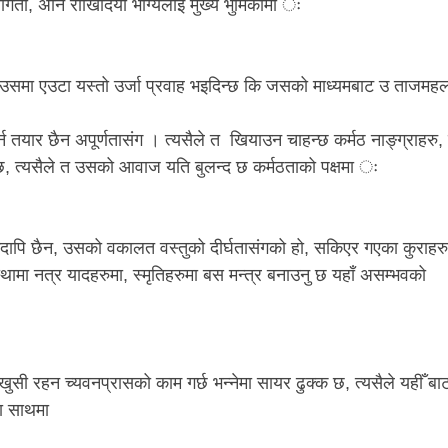
ोगिता, अनि राखिदियो भाग्यलाइ मुख्य भुमिकामा ः
ा उसमा एउटा यस्तो उर्जा प्रवाह भइदिन्छ कि जसको माध्यमबाट उ ताजमह
र्न तयार छैन अपूर्णतासंग । त्यसैले त खियाउन चाहन्छ कर्मठ नाङ्ग्राहरु,
छ, त्यसैले त उसको आवाज यति बुलन्द छ कर्मठताको पक्षमा ः
कदापि छैन, उसको वकालत वस्तुको दीर्घतासंगको हो, सकिएर गएका कुराहर
ामा नत्र यादहरुमा, स्मृतिहरुमा बस मन्त्र बनाउनु छ यहाँ असम्भवको
 खुसी रहन च्यवनप्रासको काम गर्छ भन्नेमा सायर ढुक्क छ, त्यसैले यहीँ बा
का साथमा