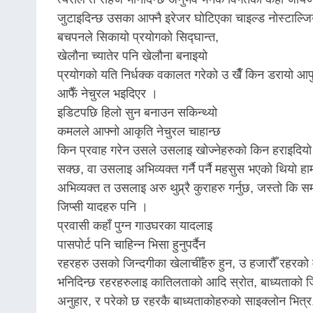
जुटाइदिन्छ उसका आफ्नै इरेजर घोटिएका चाइल्ड नोस्टाल्ज
बचपनले सिकायो प्रयोगको सिद्घान्त,
खेलौना च्यातेर पनि खेलौना बनाइयो
प्रयोगको यति निर्धक्क वकालत गरेको उ खैँ किन डरायो आफु
आफैँ नेचुरल भइदिएर ।
इडिटपछि हिलो सुन बनाउन सकिन्थ्यो
कमलले आफ्नो आकृति नेचुरल चाहान्छ
किन प्रवाह गरेन उसले उसलाइ खोज्नेहरुको किन हराइदियो 
सक्छ, वा उसलाइ अभिव्यक्त गर्नै पर्नै महसुस भएको थियो
अभिव्यक्त त उसलाइ अरु थुप्र्र्रै कुराहरु गर्नुछ, जस्तो 
जिप्सी यादहरु पनि ।
प्रवासी कहाँ पुग्न गाउघरका यादलाइ
पासपोर्ट पनि चाहिन्न भिसा हुनुपर्दैन
रहरहरु उसको जिन्दगीका खेलाचीँहरु हुन, उ हजारौँ रहरको माल
भनिदिन्छ रहरहरुलाइ कातिलताको आदि स्रोत, बाध्यताको जि
अनुहार, र परेको छ रहरकै बाध्यताकोहरुको साइक्लोन भित्र