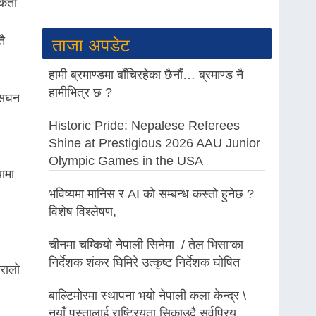
र्ता
तै
ताजा अपडेट
हामी ब्रमाण्डमा बाँचिरहेका छैनौं… ब्रमाण्ड नै
हामीभित्र छ ?
 सघन
Historic Pride: Nepalese Referees
Shine at Prestigious 2026 AAU Junior
Olympic Games in the USA
ामा
भविष्यमा मानिस र AI को सम्बन्ध कस्तो हुनेछ ?
विशेष विश्लेषण,
चीनमा चम्कियो नेपाली सिनेमा / तेल भिसा’का
निर्देशक शंकर घिमिरे उत्कृष्ट निर्देशक घोषित
रालो
बाल्टिमोरमा स्थापना भयो नेपाली कला केन्द्र \
नयाँ पुस्तालाई राष्ट्रियता सिकाउदै सर्वप्रिय