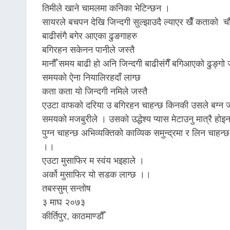
तिमीले खाने चामलमा कनिका भेटिन्छन ।
सायरले बचपन देखि जिन्दगी सुल्झाउदै ल्याएर खैँ कताको चौतार
बाढीसंगै बगेर आएका ढुङगाहरु
बगिरहन सकेनन पानीले जस्तै
मानौँ समय बाढी हो अनि जिन्दगी बाढीसंगैँ बगिआएको ढुङ्ग
समयको ऐना नियालिरहदाँ लाग्छ
कता कता यो जिन्दगी नमिले जस्तै
एउटा वाफको दरिया उ बगिरहन चाहन्छ किनकी उसले बग्न जानेक
समयको मजबुरीले । उसको उद्धेश्य प्यास मेटाउनु मात्रै
पुग्न चाहन्छ अभिव्यक्तिको काव्यिक समुन्द्रमा र लिन च
।।
एउटा मुसाफिर म स्वंय भइहाले ।
अर्को मुसाफिर यो सडक लाग्छ ।।
तबस्सुम् सन्तोष
३ माघ २०७३
कीर्तिपुर, काठमाण्डौँ