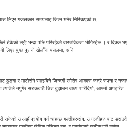
िश्वास लिएर गजलकार समयलाइ जित्न भनेर निस्किएको छ,
ले टेकेको लठ्ठी भन्दा पछि परिरहेको वास्तविकता भोगिरहेछ । र दिक्क भ
ी लिएर पुग्छ पुरानो खेलौँना पसलमा, अनि
ाट ढुङ्गा र माटोसंगै रमाइदिने जिन्दगी खोसेर आकास जत्रै सपना र नजान
यतिले नपुगेर सडकबाटै चित्त बुझाउन बाध्य पारिदियो, आफ्नो अपहरित
री सकेको उ अझैँ प्रयोग गर्न चाहन्छ गल्तीहरुसंग, उ गल्तीहरु बाट डराउद
नाजायज गल्तीका जैविक पुलिन्दा हुन, र प्रयोगको कनीकुथ्री स्रोत