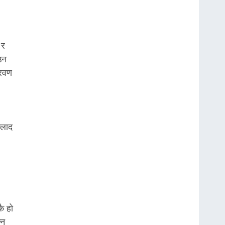
 र
उन
्रवण
्लाद
ै हो
्न