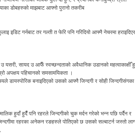
ियाका डोबहरुको माझबाट आफ्नो पुरानो तकरीब
लाइ इडिट गर्नबाट तर गल्ती त फेरि पनि गरिदियो आफ्नै नेचरमा हराइदिए
उ यसरी, सायद उ आफैँ स्वच्छन्दताको अवैधानिक उडानको महत्वाकाक्षीँ ह
 हाम्रो अपक्षय पहिचानको समसामयिकता ।
कि समयले डायस्पोरिक बनाइदिएको उसको आफ्नै जिन्दगी र सोही जिन्दगीसंगका
िक हुदाँ हुदैँ पनि रहरले जिन्दगीको चुक मर्दन गरेको भन्न पछि पर्दैन र
न्दगीमा रहरका अनेकन रङहरुले पोतिएको छ उसको सल्बाटर्न जस्तो लाग्
,