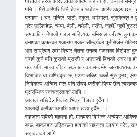
परिवर्तन हरेक अस्तित्वको आदिम चाहाना हो, किनकी समग्र अ
पनि । मेरो वरिपरि तिनै चेतन र अचेतन अस्तित्वहरु छन् , 
प्रमाण । घर, मन्दिर, पाटी, स्कुल, धर्मशाला, सुराकेन्द्र 
गरेर फुलिरहेछ, चम्पा, बेली, चमेली, गुराँस, जाहीँ, जुही
समकालिन नेपाली गजल साहित्यका बेमिसाल करिश्मा हुन कम
बनाएका कमलका गजलमा गजल सौन्दर्यको पूर्नसिर्जन भेटिन
भाव सम्प्रेषण एवम् विचार चेतना उनका गजलका विशेषता हुन
संघर्ष कुनै पनि कुराको प्राप्ती र अप्राप्ती बिचको अवस्था ह
तत्व पनि, मानव जीवन सञ्चालनका सन्दर्भमा अत्यावश्यक वस्त
विभाजित वा खण्डिकृत छ, एउटा सकिए अर्को सुरु हुन्छ, ए
निर्विकल्प अन्वित भएर पनि संघर्ष कसैको प्रिय छैन त्यसका
प्रारम्भिक स्वतन्त्रताको लागि ।
आवाज राखिदेउ पिजडा भित्र पिजडा हुदैँन ।
आजादी कसैका अगाडि आएर खडा हुदैँन ।।
सहजता सबैको चाहाना हो, मानवका विभिन्न अन्बेषण आविष्
बग्छ, बादलहरु उड्दिन्छन हावाको सहजता उपयोग गरेर, सायद 
सहजताको लागि ।