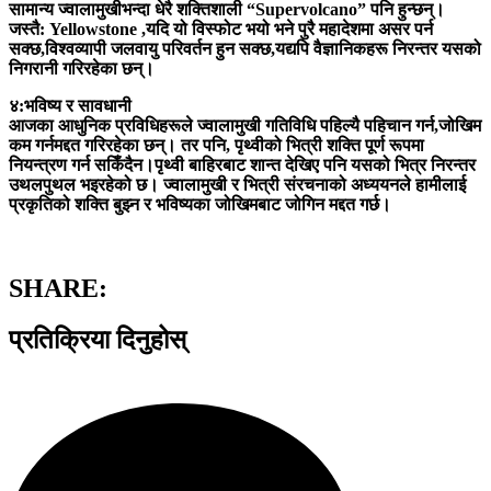
सामान्य ज्वालामुखीभन्दा धेरै शक्तिशाली “Supervolcano” पनि हुन्छन्।
जस्तै: Yellowstone ,यदि यो विस्फोट भयो भने पुरै महादेशमा असर पर्न
सक्छ,विश्वव्यापी जलवायु परिवर्तन हुन सक्छ,यद्यपि वैज्ञानिकहरू निरन्तर यसको
निगरानी गरिरहेका छन्।
४:भविष्य र सावधानी
आजका आधुनिक प्रविधिहरूले ज्वालामुखी गतिविधि पहिल्यै पहिचान गर्न,जोखिम
कम गर्नमद्दत गरिरहेका छन्। तर पनि, पृथ्वीको भित्री शक्ति पूर्ण रूपमा
नियन्त्रण गर्न सकिँदैन।पृथ्वी बाहिरबाट शान्त देखिए पनि यसको भित्र निरन्तर
उथलपुथल भइरहेको छ। ज्वालामुखी र भित्री संरचनाको अध्ययनले हामीलाई
प्रकृतिको शक्ति बुझ्न र भविष्यका जोखिमबाट जोगिन मद्दत गर्छ।
SHARE:
प्रतिक्रिया दिनुहोस्