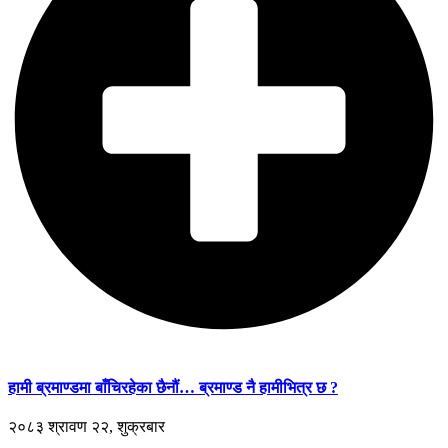
हामी ब्रमाण्डमा बाँचिरहेका छैनौं… ब्रमाण्ड नै हामीभित्र छ ?
२०८३ श्रावण २२, शुक्रबार