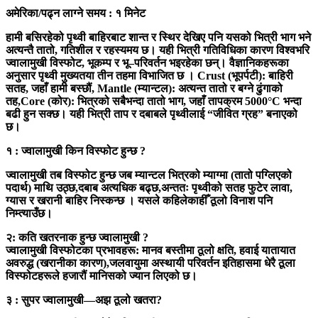
अमेरिका/
पढ्न लाग्ने समय : १ मिनेट
हामी बसिरहेको पृथ्वी बाहिरबाट शान्त र स्थिर देखिए पनि यसको भित्री भाग भने
अत्यन्तै तातो, गतिशील र रहस्यमय छ। यही भित्री गतिविधिका कारण विश्वभरि
ज्वालामुखी विस्फोट, भूकम्प र भू–परिवर्तन भइरहेका छन्।
वैज्ञानिकहरूका
अनुसार पृथ्वी मुख्यतया तीन तहमा विभाजित छ ।
Crust (भूपर्पटी): बाहिरी
सतह, जहाँ हामी बस्छौं,
Mantle (म्यान्टल): अत्यन्त तातो र बग्ने ढुंगाको
तह,
Core (कोर): भित्रको सबैभन्दा तातो भाग, जहाँ तापक्रम 5000°C भन्दा
बढी हुन सक्छ।
यही भित्री ताप र दबाबले पृथ्वीलाई “जीवित ग्रह” बनाएको
छ।
१ : ज्वालामुखी किन विस्फोट हुन्छ ?
ज्वालामुखी तब विस्फोट हुन्छ जब म्यान्टल भित्रको म्याग्मा (तातो पग्लिएको
पदार्थ) माथि उठ्छ,दबाब अत्यधिक बढ्छ,अन्ततः पृथ्वीको सतह फुटेर लावा,
ग्यास र खरानी बाहिर निस्कन्छ । यसले कहिलेकाहीँ ठूलो विनाश पनि
निम्त्याउँछ।
२: कति खतरनाक हुन्छ ज्वालामुखी ?
ज्वालामुखी विस्फोटका प्रभावहरू: मानव बस्तीमा ठूलो क्षति, हवाई यातायात
अवरुद्ध (खरानीका कारण),जलवायुमा अस्थायी परिवर्तन इतिहासमा धेरै ठूला
विस्फोटहरूले हजारौं मानिसको ज्यान लिएको छ।
३ : सुपर ज्वालामुखी—अझ ठूलो खतरा?