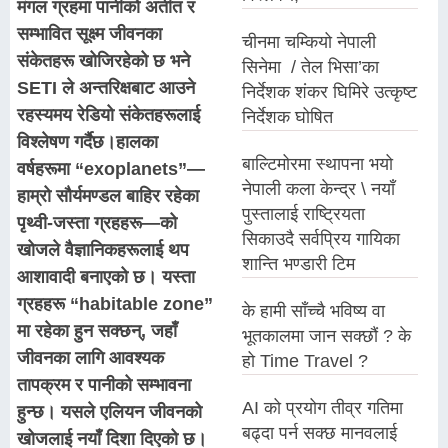
मंगल ग्रहमा पानीको अतीत र
सम्भावित सूक्ष्म जीवनका
चीनमा चम्कियो नेपाली
संकेतहरू खोजिरहेको छ भने
सिनेमा / तेल भिसा’का
SETI ले अन्तरिक्षबाट आउने
निर्देशक शंकर घिमिरे उत्कृष्ट
रहस्यमय रेडियो संकेतहरूलाई
निर्देशक घोषित
विश्लेषण गर्दैछ।हालका
बाल्टिमोरमा स्थापना भयो
वर्षहरूमा “exoplanets”—
नेपाली कला केन्द्र \ नयाँ
हाम्रो सौर्यमण्डल बाहिर रहेका
पुस्तालाई राष्ट्रियता
पृथ्वी-जस्ता ग्रहहरू—को
सिकाउदै सर्वप्रिय गायिका
खोजले वैज्ञानिकहरूलाई थप
शान्ति भण्डारी टिम
आशावादी बनाएको छ। यस्ता
ग्रहहरू “habitable zone”
के हामी साँच्चै भविष्य वा
मा रहेका हुन सक्छन्, जहाँ
भूतकालमा जान सक्छौं ? के
जीवनका लागि आवश्यक
हो Time Travel ?
तापक्रम र पानीको सम्भावना
AI को प्रयोग तीव्र गतिमा
हुन्छ। यसले एलियन जीवनको
बढ्दा पर्न सक्छ मानवलाई
खोजलाई नयाँ दिशा दिएको छ।