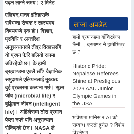
पढ्न लाग्ने समय : २ मिनेट
एलियन,मानव इतिहासकै
सबैभन्दा रोचक र रहस्यमय
ताजा अपडेट
विषयमध्ये एक हो। विज्ञान,
हामी ब्रमाण्डमा बाँचिरहेका
प्रविधि र अन्तरिक्ष
छैनौं… ब्रमाण्ड नै हामीभित्र
अनुसन्धानको तीव्र विकाससँगै
छ ?
यो प्रश्न फेरि बलियो रूपमा
उठिरहेको छ। के हामी
Historic Pride:
ब्रह्माण्डमा एक्लै छौँ? वैज्ञानिक
Nepalese Referees
समुदायले एलियनलाई मुख्यतः
Shine at Prestigious
दुई प्रकारमा कल्पना गर्छ। सूक्ष्म
2026 AAU Junior
जीव (microbial life) र
Olympic Games in
the USA
बुद्धिमान जीवन (intelligent
life)। अहिलेसम्म ठोस प्रमाण
भविष्यमा मानिस र AI को
फेला नपरे पनि अनुसन्धान
सम्बन्ध कस्तो हुनेछ ? विशेष
रोकिएको छैन। NASA ले
विश्लेषण,