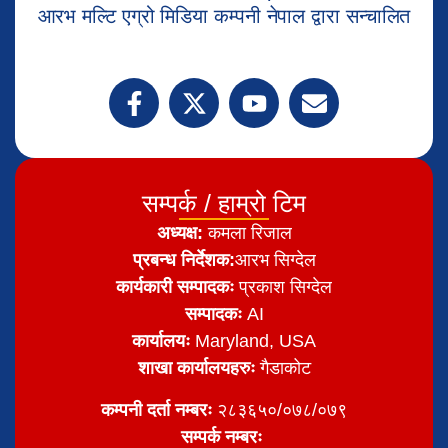
आरभ मल्टि एग्रो मिडिया कम्पनी नेपाल द्वारा सन्चालित
सम्पर्क / हाम्रो टिम
अध्यक्ष:
कमला रिजाल
प्रबन्ध निर्देशक:
आरभ सिग्देल
कार्यकारी सम्पादकः
प्रकाश सिग्देल
सम्पादकः
AI
कार्यालयः
Maryland, USA
शाखा कार्यालयहरुः
गैडाकोट
कम्पनी दर्ता नम्बरः
२८३६५०/०७८/०७९
सम्पर्क नम्बरः