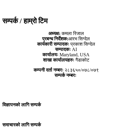
सम्पर्क / हाम्रो टिम
अध्यक्ष:
कमला रिजाल
प्रबन्ध निर्देशक:
आरभ सिग्देल
कार्यकारी सम्पादकः
प्रकाश सिग्देल
सम्पादकः
AI
कार्यालयः
Maryland, USA
शाखा कार्यालयहरुः
गैडाकोट
कम्पनी दर्ता नम्बरः
२८३६५०/०७८/०७९
सम्पर्क नम्बरः
विज्ञापनको लागि सम्पर्क
समाचारको लागि सम्पर्क