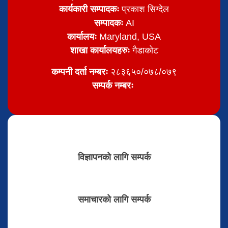
कार्यकारी सम्पादकः
प्रकाश सिग्देल
सम्पादकः
AI
कार्यालयः
Maryland, USA
शाखा कार्यालयहरुः
गैडाकोट
कम्पनी दर्ता नम्बरः
२८३६५०/०७८/०७९
सम्पर्क नम्बरः
विज्ञापनको लागि सम्पर्क
समाचारको लागि सम्पर्क