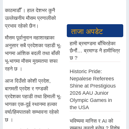
काठमाडौँ । हाल देशभर कुनै
उल्लेखनीय मौसम प्रणालीको
प्रभाव रहेको छैन।
ताजा अपडेट
मौसम पूर्वानुमान महाशाखाका
हामी ब्रमाण्डमा बाँचिरहेका
अनुसार सबै प्रदेशका पहाडी भू-
छैनौं… ब्रमाण्ड नै हामीभित्र
भागमा आंशिक बदली तथा बाँकी
छ ?
भू-भागमा मौसम मुख्यतया सफा
रहने छ ।
Historic Pride:
Nepalese Referees
आज दिउँसो कोशी प्रदेश,
Shine at Prestigious
बागमती प्रदेश र गण्डकी
2026 AAU Junior
प्रदेशका पहाडी तथा हिमाली भू-
Olympic Games in
भागका एक-दुई स्थानमा हल्का
the USA
वर्षा/हिमपातको सम्भावना रहेको
छ ।
भविष्यमा मानिस र AI को
सम्बन्ध कस्तो हुनेछ ? विशेष