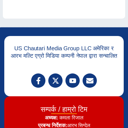
US Chautari Media Group LLC अमेरिका र
आरभ मल्टि एग्रो मिडिया कम्पनी नेपाल द्वारा सन्चालित
सम्पर्क / हाम्रो टिम
अध्यक्ष:
कमला रिजाल
प्रबन्ध निर्देशक:
आरभ सिग्देल