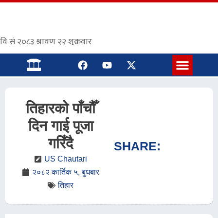
संस्कृत पाठशाला
तिहारको पाँचौँ
दिन गाई पूजा
गरिँदै
SHARE:
US Chautari
२०८२ कार्तिक ५, बुधबार
तिहार