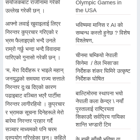
संयोजकबाट राजीनामा गरेको
Olympic Games in
the USA
उल्लेख गरेकी छन् ।
आफ्नो लवाई खुवाइलाई लिएर
भविष्यमा मानिस र AI को
निरन्तर कुप्रचार गरिएको र
सम्बन्ध कस्तो हुनेछ ? विशेष
भ्रम फैलाइएको भन्दै उनले
विश्लेषण,
राम्रो गर्छु भन्दा भन्दै विवादमा
चीनमा चम्कियो नेपाली
पारिएको गुनासो गरेकी छन् ।
सिनेमा / तेल भिसा’का
‘म, मेरा दिदीहरू र भाइले महान्
निर्देशक शंकर घिमिरे उत्कृष्ट
निर्देशक घोषित
जनयुद्धको समयमा राज्य सत्ताले
निरन्तर दुःख दिएको कारण
बाल्टिमोरमा स्थापना भयो
पढाइबाट वञ्चित भएरै पार्टीमा
नेपाली कला केन्द्र \ नयाँ
निरन्तर लागीरहियो । कुप्रचार
पुस्तालाई राष्ट्रियता
र भ्रामक सूचना दिनेहरूले मेरो
सिकाउदै सर्वप्रिय गायिका
बारेमा निरन्तर प्रहार गर्दै
शान्ति भण्डारी टिम
सञ्चार माध्यमको पनि चरम
दुरुपयोग गरिरहेका छन्। कहिले
के हामी साँच्चै भविष्य वा