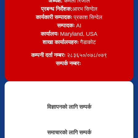
अध्यक्ष:
कमला रिजाल
प्रबन्ध निर्देशक:
आरभ सिग्देल
कार्यकारी सम्पादकः
प्रकाश सिग्देल
सम्पादकः
AI
कार्यालयः
Maryland, USA
शाखा कार्यालयहरुः
गैडाकोट
कम्पनी दर्ता नम्बरः
२८३६५०/०७८/०७९
सम्पर्क नम्बरः
विज्ञापनको लागि सम्पर्क
समाचारको लागि सम्पर्क