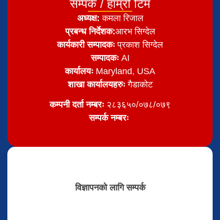
सम्पर्क / हाम्रो टिम
अध्यक्ष:
कमला रिजाल
प्रबन्ध निर्देशक:
आरभ सिग्देल
कार्यकारी सम्पादकः
प्रकाश सिग्देल
सम्पादकः
AI
कार्यालयः
Maryland, USA
शाखा कार्यालयहरुः
गैडाकोट
कम्पनी दर्ता नम्बरः
२८३६५०/०७८/०७९
सम्पर्क नम्बरः
विज्ञापनको लागि सम्पर्क