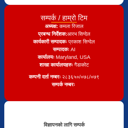
सम्पर्क / हाम्रो टिम
अध्यक्ष:
कमला रिजाल
प्रबन्ध निर्देशक:
आरभ सिग्देल
कार्यकारी सम्पादकः
प्रकाश सिग्देल
सम्पादकः
AI
कार्यालयः
Maryland, USA
शाखा कार्यालयहरुः
गैडाकोट
कम्पनी दर्ता नम्बरः
२८३६५०/०७८/०७९
सम्पर्क नम्बरः
विज्ञापनको लागि सम्पर्क