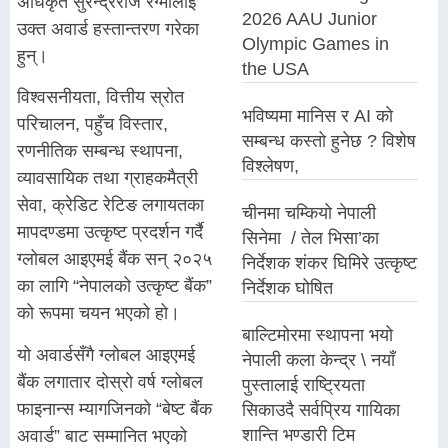
अधिकृत सुरेन्द्रराज रेग्मीलाई
2026 AAU Junior
उक्त अवार्ड हस्तान्तरण गरेका
Olympic Games in
हुन्।
the USA
विश्वसनीयता, वित्तीय स्रोत
भविष्यमा मानिस र AI को
परिचालन, पहुँच विस्तार,
सम्बन्ध कस्तो हुनेछ ? विशेष
रणनीतिक सम्बन्ध स्थापना,
विश्लेषण,
व्यावसायिक तथा ग्राहकमैत्री
सेवा, क्रेडिट रेटिङ लगायतका
चीनमा चम्कियो नेपाली
मापदण्डमा उत्कृष्ट प्रदर्शन गर्दै
सिनेमा / तेल भिसा’का
ग्लोबल आइएमई बैंक सन् २०२५
निर्देशक शंकर घिमिरे उत्कृष्ट
का लागि “नेपालको उत्कृष्ट बैंक”
निर्देशक घोषित
को रूपमा चयन भएको हो।
बाल्टिमोरमा स्थापना भयो
यो अवार्डसँगै ग्लोबल आइएमई
नेपाली कला केन्द्र \ नयाँ
बैंक लगातार दोस्रो वर्ष ग्लोबल
पुस्तालाई राष्ट्रियता
फाइनान्स म्यागजिनको “बेष्ट बैंक
सिकाउदै सर्वप्रिय गायिका
शान्ति भण्डारी टिम
अवार्ड” बाट सम्मानित भएको