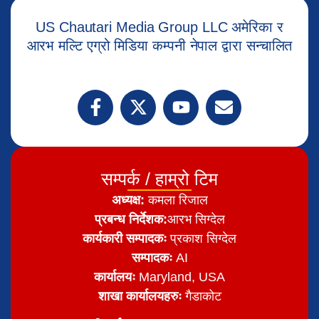
US Chautari Media Group LLC अमेरिका र
आरभ मल्टि एग्रो मिडिया कम्पनी नेपाल द्वारा सन्चालित
सम्पर्क / हाम्रो टिम
अध्यक्ष:
कमला रिजाल
प्रबन्ध निर्देशक:
आरभ सिग्देल
कार्यकारी सम्पादकः
प्रकाश सिग्देल
सम्पादकः
AI
कार्यालयः
Maryland, USA
शाखा कार्यालयहरुः
गैडाकोट