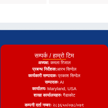
सम्पर्क / हाम्रो टिम
अध्यक्ष:
कमला रिजाल
प्रबन्ध निर्देशक:
आरभ सिग्देल
कार्यकारी सम्पादकः
प्रकाश सिग्देल
सम्पादकः
AI
कार्यालयः
Maryland, USA
शाखा कार्यालयहरुः
गैडाकोट
कम्पनी दर्ता नम्बरः
२८३६५०/०७८/०७९