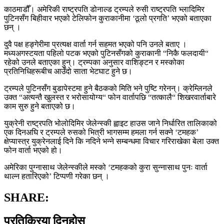
काठमाडौँ। अमेरिकी राष्ट्रपति डोनाल्ड ट्रम्पले रुसी राष्ट्रपति भ्लादिमिर
पुटिनसँग बिहीवार भएको टेलिफोन कुराकानीमा ‘ठूलो प्रगति’ भएको बताएका
छन् ।
दुवै पक्ष हङ्गेरीमा प्रत्यक्ष वार्ता गर्न सहमत भएको पनि उनले बताए ।
मध्यअगस्टयता पहिलो पटक भएको पुटिनसँगको कुराकानी “निकै फलदायी“
रहेको उनले बताएका हुन्। ट्रम्पका अनुसार वाशिङ्टन र मस्कोका
प्रतिनिधिहरूबीच आउँदो साता भेटघाट हुने छ।
ट्रम्पले पुटिनसँग बुडापेस्टमा हुने बैठकको मिति भने पुष्टि गरेनन्। क्रेम्लिनले
उक्त “अत्यन्तै खुलस्त र भरोसायोग्य“ फोन वार्तापछि “तत्कालै“ शिखरवार्ताबारे
काम सुरु हुने बताएको छ।
युक्रेनी राष्ट्रपति भोलोदिमिर जेलेन्स्की ह्वाइट हाउस जाने निर्धारित तालिकाको
एक दिनअघि र ट्रम्पले रुसको भित्री भागसम्म हमला गर्न सक्ने ‘टमहक’
क्षेप्यास्त्र युक्रेनलाई दिने कि नदिने भन्ने सम्बन्धमा विचार गरिराखेका बेला उक्त
फोन वार्ता भएको हो।
अमेरिका पुग्नासाथ जेलेन्स्कीले मस्को ‘टमहकको कुरा सुन्नासाथ पुनः वार्ता
थाल्न हतारिएको’ टिप्पणी गरेका छन् ।
SHARE:
प्रतिक्रिया दिनुहोस्