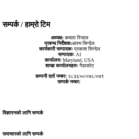
सम्पर्क / हाम्रो टिम
अध्यक्ष:
कमला रिजाल
प्रबन्ध निर्देशक:
आरभ सिग्देल
कार्यकारी सम्पादकः
प्रकाश सिग्देल
सम्पादकः
AI
कार्यालयः
Maryland, USA
शाखा कार्यालयहरुः
गैडाकोट
कम्पनी दर्ता नम्बरः
२८३६५०/०७८/०७९
सम्पर्क नम्बरः
विज्ञापनको लागि सम्पर्क
समाचारको लागि सम्पर्क