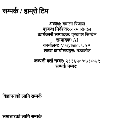
सम्पर्क / हाम्रो टिम
अध्यक्ष:
कमला रिजाल
प्रबन्ध निर्देशक:
आरभ सिग्देल
कार्यकारी सम्पादकः
प्रकाश सिग्देल
सम्पादकः
AI
कार्यालयः
Maryland, USA
शाखा कार्यालयहरुः
गैडाकोट
कम्पनी दर्ता नम्बरः
२८३६५०/०७८/०७९
सम्पर्क नम्बरः
विज्ञापनको लागि सम्पर्क
समाचारको लागि सम्पर्क