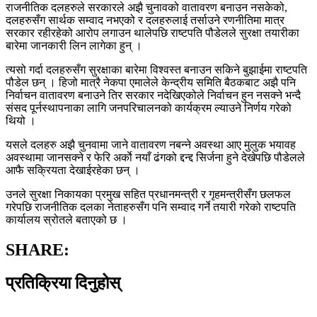
राजनीतिक दलहरुले सरकारले अझै चुनावको वातावरण बनाउन नसकेको,
दलहरुसँग सार्थक सम्वाद नभएको र दलहरुलाई तर्साउने रणनीतिमा मात्र
सरकार रहीरहेको आरोप लगाउन थालेपछि राष्टपति पौडेलले सुरक्षा तयारीका
बारेमा जानकारी लिन लागेका हुन् ।
त्यसो गर्दा दलहरुसँग सुरक्षाका बारेमा विश्वस्त बनाउन सकिने बुझाईमा राष्टपति
पौडेल छन् । हिजो मात्रै नेकपा एमालेले केन्द्रीय समिति बैठकबाट अझै पनि
निर्वाचन वातावरण बनाउने तिर सरकार नदेखिएकोले निर्वाचन हुन नसक्ने भन्दै
संसद पूर्नस्थापनाका लागि जनपरिचालनको कार्यक्रम ल्याउने निर्णय गरेको
थियो ।
यसले दलहरु अझै चुनवामा जाने वातावरण नबन्ने अवस्था आए मुलुक भयावह
अवस्थामा जानसक्ने र फेरि अर्काे नयाँ ढंगको द्दन्द्द सिर्जना हुने देखेपछि पौडेलले
आफै सक्रियता देखाईरहेका छन् ।
उनले सुरक्षा निकायका प्रमुख सहित प्रधानमन्त्री र गृहमन्त्रीसँग छलफल
गरेपछि राजनीतिक दलका नेताहरुसँग पनि सम्वाद गर्ने तयारी गरेको राष्टपति
कार्यालय स्रोतले बताएको छ ।
SHARE:
प्रतिक्रिया दिनुहोस्