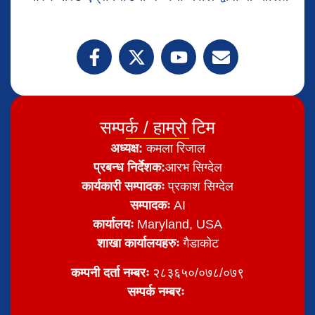
सम्पर्क / हाम्रो टिम
अध्यक्ष:
कमला रिजाल
प्रबन्ध निर्देशक:
आरभ सिग्देल
कार्यकारी सम्पादकः
प्रकाश सिग्देल
सम्पादकः
AI
कार्यालयः
Maryland, USA
शाखा कार्यालयहरुः
गैडाकोट
कम्पनी दर्ता नम्बरः
२८३६५०/०७८/०७९
सम्पर्क नम्बरः