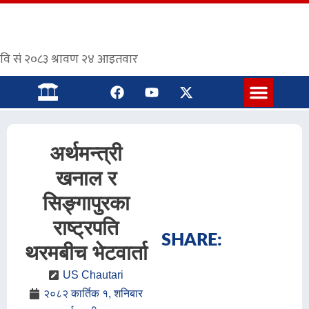
संस्कृत पाठशाला
अर्थमन्त्री
खनाल र
सिङ्गापुरका
राष्ट्रपति
SHARE:
थरमबीच भेटवार्ता
US Chautari
२०८२ कार्तिक १, शनिबार