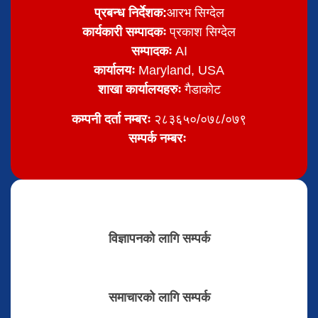
प्रबन्ध निर्देशक:
आरभ सिग्देल
कार्यकारी सम्पादकः
प्रकाश सिग्देल
सम्पादकः
AI
कार्यालयः
Maryland, USA
शाखा कार्यालयहरुः
गैडाकोट
कम्पनी दर्ता नम्बरः
२८३६५०/०७८/०७९
सम्पर्क नम्बरः
विज्ञापनको लागि सम्पर्क
समाचारको लागि सम्पर्क