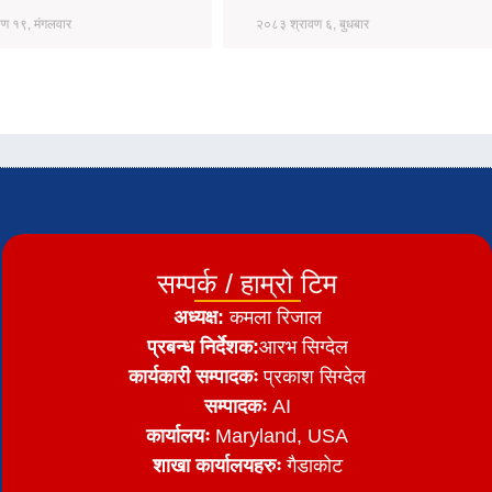
ण १९, मंगलवार
२०८३ श्रावण ६, बुधबार
सम्पर्क / हाम्रो टिम
अध्यक्ष:
कमला रिजाल
प्रबन्ध निर्देशक:
आरभ सिग्देल
कार्यकारी सम्पादकः
प्रकाश सिग्देल
सम्पादकः
AI
कार्यालयः
Maryland, USA
शाखा कार्यालयहरुः
गैडाकोट