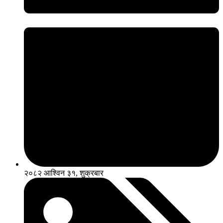
२०८२ आश्विन ३१, शुक्रबार