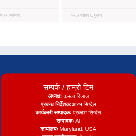
ण १९, मंगलवार
२०८३ श्रावण ६, बुधबार
सम्पर्क / हाम्रो टिम
अध्यक्ष:
कमला रिजाल
प्रबन्ध निर्देशक:
आरभ सिग्देल
कार्यकारी सम्पादकः
प्रकाश सिग्देल
सम्पादकः
AI
कार्यालयः
Maryland, USA