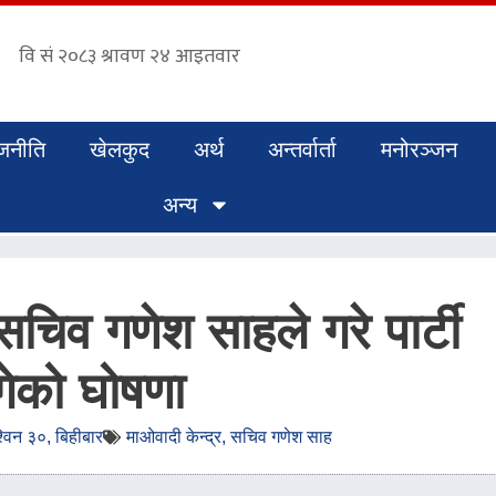
जनीति
खेलकुद
अर्थ
अन्तर्वार्ता
मनोरञ्जन
अन्य
सचिव गणेश साहले गरे पार्टी
ागेको घोषणा
िन ३०, बिहीबार
माओवादी केन्द्र
,
सचिव गणेश साह