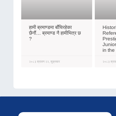
हामी ब्रमाण्डमा बाँचिरहेका
Histo
छैनौं… ब्रमाण्ड नै हामीभित्र छ
Refer
?
Prest
Junio
in th
२०८३ श्रावण २२, शुक्रबार
२०८३ श्राव