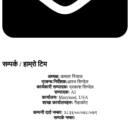
सम्पर्क / हाम्रो टिम
अध्यक्ष:
कमला रिजाल
प्रबन्ध निर्देशक:
आरभ सिग्देल
कार्यकारी सम्पादकः
प्रकाश सिग्देल
सम्पादकः
AI
कार्यालयः
Maryland, USA
शाखा कार्यालयहरुः
गैडाकोट
कम्पनी दर्ता नम्बरः
२८३६५०/०७८/०७९
सम्पर्क नम्बरः