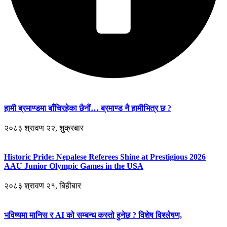
हामी ब्रमाण्डमा बाँचिरहेका छैनौं… ब्रमाण्ड नै हामीभित्र छ ?
२०८३ श्रावण २२, शुक्रबार
Historic Pride: Nepalese Referees Shine at Prestigious 2026
AAU Junior Olympic Games in the USA
२०८३ श्रावण २१, बिहीबार
भविष्यमा मानिस र AI को सम्बन्ध कस्तो हुनेछ ? विशेष विश्लेषण,