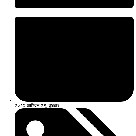
२०८२ आश्विन २९, बुधबार