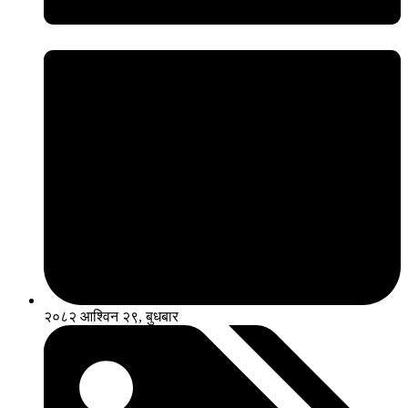
२०८२ आश्विन २९, बुधबार