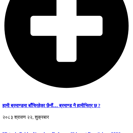
हामी ब्रमाण्डमा बाँचिरहेका छैनौं… ब्रमाण्ड नै हामीभित्र छ ?
२०८३ श्रावण २२, शुक्रबार